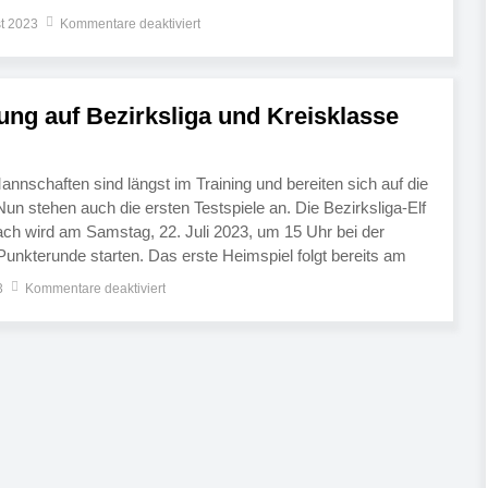
kommenden Sonntag, 3. September, gastiert […]
t 2023
Kommentare deaktiviert
ung auf Bezirksliga und Kreisklasse
nnschaften sind längst im Training und bereiten sich auf die
un stehen auch die ersten Testspiele an. Die Bezirksliga-Elf
ch wird am Samstag, 22. Juli 2023, um 15 Uhr bei der
Punkterunde starten. Das erste Heimspiel folgt bereits am
m 18:30 […]
3
Kommentare deaktiviert