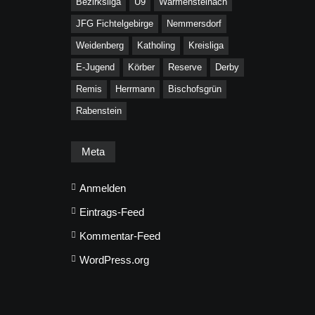
Bezirksliga
U9
Warmensteinach
JFG Fichtelgebirge
Nemmersdorf
Weidenberg
Katholing
Kreisliga
E-Jugend
Körber
Reserve
Derby
Remis
Herrmann
Bischofsgrün
Rabenstein
Meta
Anmelden
Eintrags-Feed
Kommentar-Feed
WordPress.org