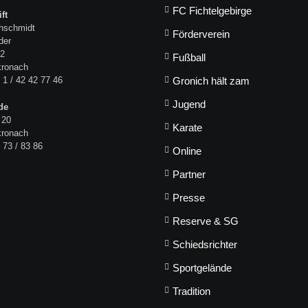
FC Fichtelgebirge
ft
hschmidt
Förderverein
der
 2
Fußball
kronach
 1 / 42 42 77 46
Gronich hält zam
Jugend
de
 20
Karate
kronach
 73 / 83 86
Online
Partner
Presse
Reserve & SG
Schiedsrichter
Sportgelände
Tradition