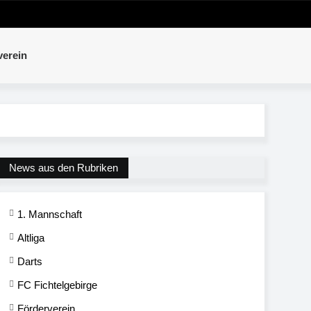
verein
News aus den Rubriken
1. Mannschaft
Altliga
Darts
FC Fichtelgebirge
Förderverein