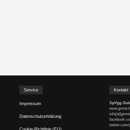
Service
Kontakt
SpVgg Gold
Impressum
www.gronich
info[at]gron
Datenschutzerklärung
facebook.co
twitter.com/
Cookie-Richtlinie (EU)