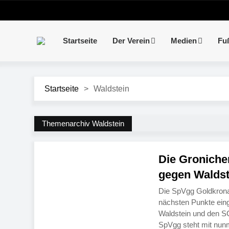
Startseite
Der Verein
Medien
Fu
Startseite
>
Waldstein
Themenarchiv Waldstein
Die Groniche
gegen Waldst
Die SpVgg Goldkronac
nächsten Punkte eing
Waldstein und den SC 
SpVgg steht mit nunm