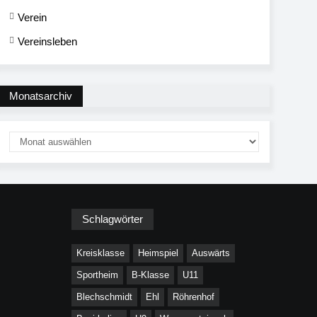
Verein
Vereinsleben
Monatsarchiv
Schlagwörter
Kreisklasse
Heimspiel
Auswärts
Sportheim
B-Klasse
U11
Blechschmidt
Ehl
Röhrenhof