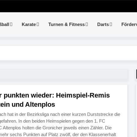
ßball
Karate
Turnen & Fitness
Darts
Förder
r punkten wieder: Heimspiel-Remis
ein und Altenplos
h hat in der Bezirksliga nach einer kurzen Durststrecke die
efahren. In den beiden Heimspielen gegen den 1. FC
Altenplos holten die Gronicher jeweils einen Zähler. Die
ehr sechs Punkten auf Platz zwölf, der den Klassenerhalt