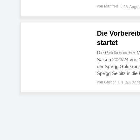
bedeuten würde. Am 
von Manfred
28. Augus
Die Vorbereit
startet
Die Goldkronacher Ma
Saison 2023/24 vor. N
der SpVgg Goldkrona
SpVgg Selbitz in die 
Mittwoch, 26. Juli, u
von Gregor
1. Juli 202