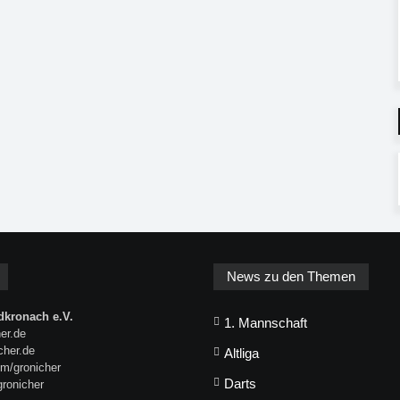
News zu den Themen
kronach e.V.
1. Mannschaft
er.de
icher.de
Altliga
m/gronicher
Darts
gronicher