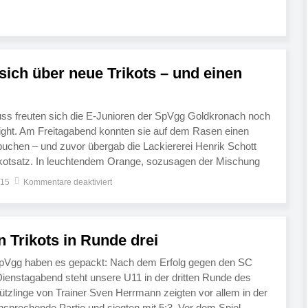
ittauer. […]
sich über neue Trikots – und einen
ss freuten sich die E-Junioren der SpVgg Goldkronach noch
light. Am Freitagabend konnten sie auf dem Rasen einen
rbuchen – und zuvor übergab die Lackiererei Henrik Schott
ikotsatz. In leuchtendem Orange, sozusagen der Mischung
Rot und Gold, jagen die jungen Kicker von der […]
015
Kommentare deaktiviert
 Trikots in Runde drei
SpVgg haben es gepackt: Nach dem Erfolg gegen den SC
enstagabend steht unsere U11 in der dritten Runde des
ützlinge von Trainer Sven Herrmann zeigten vor allem in der
ansprechende Partie und siegten mit 5:3. Vor dem Spiel