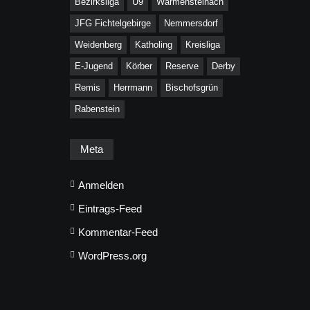
Bezirksliga
U9
Warmensteinach
JFG Fichtelgebirge
Nemmersdorf
Weidenberg
Katholing
Kreisliga
E-Jugend
Körber
Reserve
Derby
Remis
Herrmann
Bischofsgrün
Rabenstein
Meta
Anmelden
Eintrags-Feed
Kommentar-Feed
WordPress.org