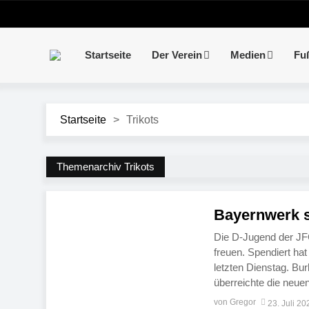
Startseite
Der Verein
Medien
Fu
Startseite
>
Trikots
Themenarchiv Trikots
Bayernwerk s
Die D-Jugend der JFG
freuen. Spendiert h
letzten Dienstag. B
überreichte die neuen
dabei waren auch JF
von Gregor
23. Juli 20