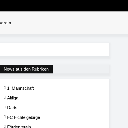
verein
News aus den Rubriken
1. Mannschaft
Altliga
Darts
FC Fichtelgebirge
Förderverein