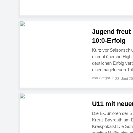
Bürgermeister Hans W
Jugend freut 
10:0-Erfolg
Kurz vor Saisonschlu
einmal über ein High
deutlichen Erfolg ve
einen nagelneuen Tr
aus den Stadtfarben 
von Gregor
23. Juni 2
U11 mit neuen
Die E-Junioren der 
Kreuz Bayreuth am Di
Kreispokals! Die Sch
zweiten Hälfte eine 