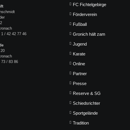
FC Fichtelgebirge
ft
hschmidt
Förderverein
der
 2
Fußball
kronach
 1 / 42 42 77 46
Gronich hält zam
Jugend
de
 20
Karate
kronach
 73 / 83 86
Online
Partner
Presse
Reserve & SG
Schiedsrichter
Sportgelände
Tradition