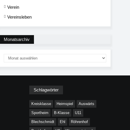
Verein
Vereinsleben
Monatsarchiv
Schlagwörter
Kreisklasse
Heimspiel
Auswärts
Sportheim
B-Klasse
U11
Blechschmidt
Ehl
Röhrenhof