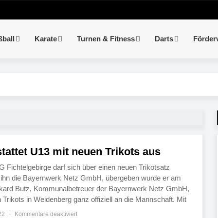
ßball
Karate
Turnen & Fitness
Darts
Förder
tattet U13 mit neuen Trikots aus
 Fichtelgebirge darf sich über einen neuen Trikotsatz
at ihn die Bayernwerk Netz GmbH, übergeben wurde er am
urkard Butz, Kommunalbetreuer der Bayernwerk Netz GmbH,
 Trikots in Weidenberg ganz offiziell an die Mannschaft. Mit
G-Vorstand Martin Kohlschmidt und Weidenbergs
22
Kommentare deaktiviert