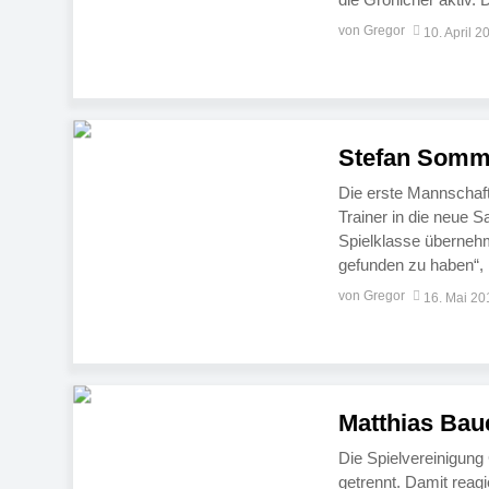
Trainer im Herrenber
von Gregor
10. April 2
Stefan Somme
Die erste Mannschaf
Trainer in die neue
Spielklasse übernehm
gefunden zu haben“,
bedanken sich die Gr
von Gregor
16. Mai 20
Matthias Bau
Die Spielvereinigung
getrennt. Damit reagie