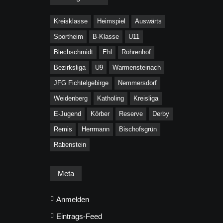
Kreisklasse
Heimspiel
Auswärts
Sportheim
B-Klasse
U11
Blechschmidt
Ehl
Röhrenhof
Bezirksliga
U9
Warmensteinach
JFG Fichtelgebirge
Nemmersdorf
Weidenberg
Katholing
Kreisliga
E-Jugend
Körber
Reserve
Derby
Remis
Herrmann
Bischofsgrün
Rabenstein
Meta
Anmelden
Eintrags-Feed