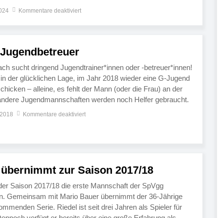
htige Trainer, um unseren Eigengewächsen die nächsten
2024
Kommentare deaktiviert
 Jugendbetreuer
h sucht dringend Jugendtrainer*innen oder -betreuer*innen!
in der glücklichen Lage, im Jahr 2018 wieder eine G-Jugend
hicken – alleine, es fehlt der Mann (oder die Frau) an der
r andere Jugendmannschaften werden noch Helfer gebraucht.
rmann freut sich über alle, die sich […]
 2018
Kommentare deaktiviert
 übernimmt zur Saison 2017/18
 der Saison 2017/18 die erste Mannschaft der SpVgg
. Gemeinsam mit Mario Bauer übernimmt der 36-Jährige
mmenden Serie. Riedel ist seit drei Jahren als Spieler für
Dennoch verfügt er bereits über eine große Erfahrung als