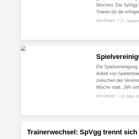
Wochen. Die SpVgg be
Trainer für die erfol
Vorstand bereits eine
von Gregor
27. Septe
begründet Vorsitzen
Spielvereini
Die Spielvereinigung
Arbeit von Spielert
zwischen der Vereins
Woche statt. „Wir se
abeitet. Das möchten
von Gregor
20. März 
Hautsch die Politik d
Trainerwechsel: SpVgg trennt sich