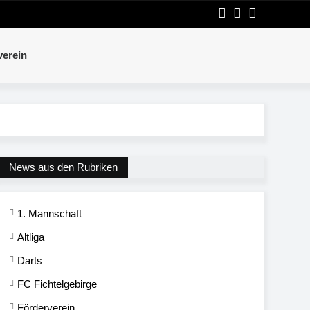
verein
News aus den Rubriken
1. Mannschaft
Altliga
Darts
FC Fichtelgebirge
Förderverein