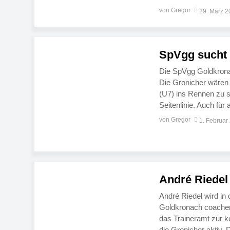
Inhaber auch der ric
von Gregor
29. März 
Schritte zu […]
SpVgg sucht
Die SpVgg Goldkronac
Die Gronicher wären 
(U7) ins Rennen zu sc
Seitenlinie. Auch fü
Jugendleiter Sven Her
von Gregor
1. Februar
André Riedel
André Riedel wird in
Goldkronach coachen
das Traineramt zur ko
die Gronicher aktiv. 