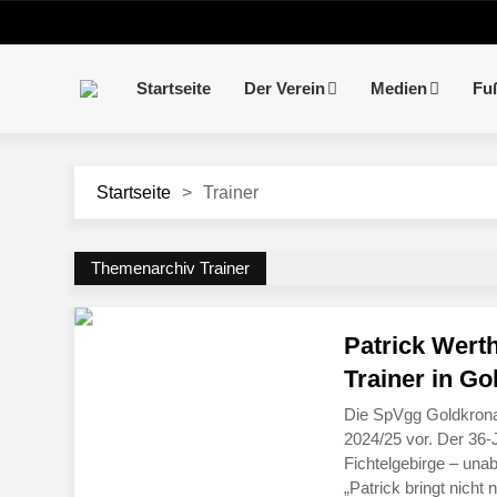
Startseite
Der Verein
Medien
Fu
Startseite
>
Trainer
Themenarchiv Trainer
Patrick Wert
Trainer in G
Die SpVgg Goldkronac
2024/25 vor. Der 36-
Fichtelgebirge – una
„Patrick bringt nicht