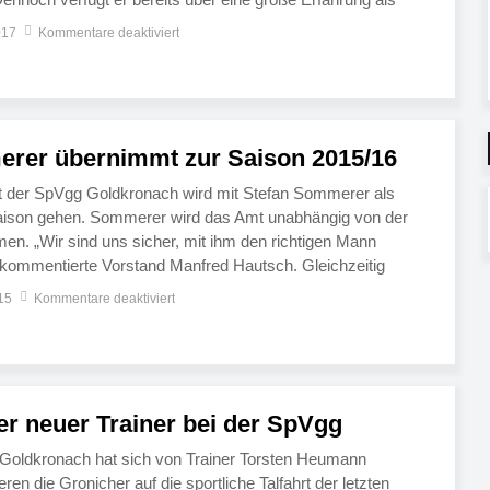
eich und betreute unter anderem die Bezirksliga-Teams […]
017
Kommentare deaktiviert
rer übernimmt zur Saison 2015/16
t der SpVgg Goldkronach wird mit Stefan Sommerer als
 Saison gehen. Sommerer wird das Amt unabhängig von der
en. „Wir sind uns sicher, mit ihm den richtigen Mann
 kommentierte Vorstand Manfred Hautsch. Gleichzeitig
onicher schon jetzt bei Matthias Bauer, der mit dem […]
15
Kommentare deaktiviert
er neuer Trainer bei der SpVgg
 Goldkronach hat sich von Trainer Torsten Heumann
ren die Gronicher auf die sportliche Talfahrt der letzten