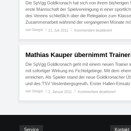
Die SpVgg Goldkronach hat sich von ihrem bisherigen S
erste Mannschaft der Spielvereinigung in einer sportli
des Vereins schließlich über die Relegation zum Klass
Zusammenarbeit während der vergangenen Monate möch
von Gregor
21. Juli 2011
Kommentare deaktiviert
Mathias Kauper übernimmt Trainer
Die SpVgg Goldkronach geht mit einem neuen Trainer i
mit sofortiger Wirkung ins Fichtelgebirge. Mit dem ehem
erreichen. Als Spieler stand der neue Goldkronacher Ü
und des TSV Vestenbergsgreuth. Erster Hallen-Einsatz
von Gregor
2. Januar 2011
Kommentare deaktiviert
Service
Kontakt