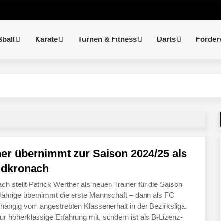
ßball
Karate
Turnen & Fitness
Darts
Förder
her übernimmt zur Saison 2024/25 als
oldkronach
h stellt Patrick Werther als neuen Trainer für die Saison
Jährige übernimmt die erste Mannschaft – dann als FC
bhängig vom angestrebten Klassenerhalt in der Bezirksliga.
 nur höherklassige Erfahrung mit, sondern ist als B-Lizenz-