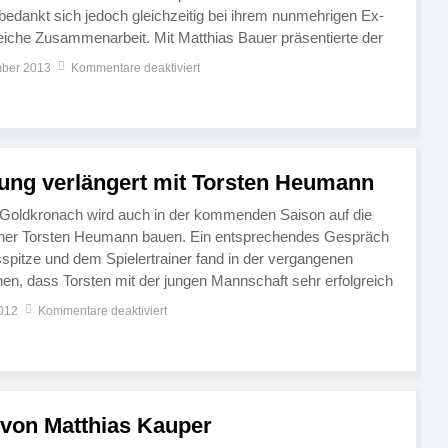
dankt sich jedoch gleichzeitig bei ihrem nunmehrigen Ex-
greiche Zusammenarbeit. Mit Matthias Bauer präsentierte der
n Nachfolger. „Es hat einfach sportlich nicht mehr gestimmt“,
mber 2013
Kommentare deaktiviert
der Manfred Hautsch […]
gung verlängert mit Torsten Heumann
 Goldkronach wird auch in der kommenden Saison auf die
rainer Torsten Heumann bauen. Ein entsprechendes Gespräch
spitze und dem Spielertrainer fand in der vergangenen
hen, dass Torsten mit der jungen Mannschaft sehr erfolgreich
 wir fortgeführt wissen“, begründete Vorsitzender Manfred
2012
Kommentare deaktiviert
es […]
 von Matthias Kauper