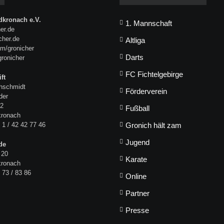
kronach e.V.
1. Mannschaft
er.de
icher.de
Altliga
m/gronicher
Darts
gronicher
FC Fichtelgebirge
ft
hschmidt
Förderverein
der
 2
Fußball
kronach
 1 / 42 42 77 46
Gronich hält zam
Jugend
de
 20
Karate
kronach
 73 / 83 86
Online
Partner
Presse