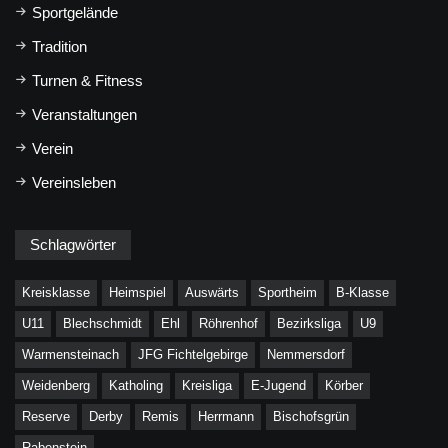
Sportgelände
Tradition
Turnen & Fitness
Veranstaltungen
Verein
Vereinsleben
Schlagwörter
Kreisklasse
Heimspiel
Auswärts
Sportheim
B-Klasse
U11
Blechschmidt
Ehl
Röhrenhof
Bezirksliga
U9
Warmensteinach
JFG Fichtelgebirge
Nemmersdorf
Weidenberg
Katholing
Kreisliga
E-Jugend
Körber
Reserve
Derby
Remis
Herrmann
Bischofsgrün
Rabenstein