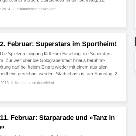
1 Uhr. Geboten wird neben den Auftritten internationaler
r 2014
Kommentare deaktiviert
[…]
2. Februar: Superstars im Sportheim!
! Die Spielvereiningung lädt zum Fasching, die Superstars
m. Zur weit über die Goldgräberstadt hinaus berühmt-
ltung darf bei freiem Eintritt wieder mit einem aus allen
portheim gerechnet werden. Startschuss ist am Samstag, 2.
. Geboten wird neben den Auftritten internationaler
 2013
Kommentare deaktiviert
llen […]
11. Februar: Starparade und »Tanz in
n«