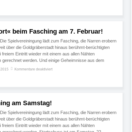
eim. Mit dabei […]
ort« beim Fasching am 7. Februar!
! Die Spielvereiningung lädt zum Fasching, die Narren erobern
eit über die Goldgräberstadt hinaus berühmt-berüchtigten
i freiem Eintritt wieder mit einem aus allen Nähten
m gerechnet werden. Und einige Geheimnisse aus dem
s an die Öffentlichkeit gelangt… Startschuss für die
 2015
Kommentare deaktiviert
arty ist am […]
hing am Samstag!
! Die Spielvereiningung lädt zum Fasching, die Narren erobern
eit über die Goldgräberstadt hinaus berühmt-berüchtigten
i freiem Eintritt wieder mit einem aus allen Nähten
m gerechnet werden. Startschuss ist am Samstag, 22.