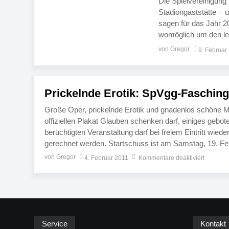
Die Spielvereinigung 
Stadiongaststätte − 
sagen für das Jahr 2
womöglich um den let
Erfolgsrezept der be
von Gregor
9. Februar
unwesentlich zu modif
Prickelnde Erotik: SpVgg-Fasching
Große Oper, prickelnde Erotik und gnadenlos schöne M
offiziellen Plakat Glauben schenken darf, einiges gebot
berüchtigten Veranstaltung darf bei freiem Eintritt wie
gerechnet werden. Startschuss ist am Samstag, 19. Feb
von Gregor
4. Februar 2011
Kommentare deaktiviert
Service
Kontakt