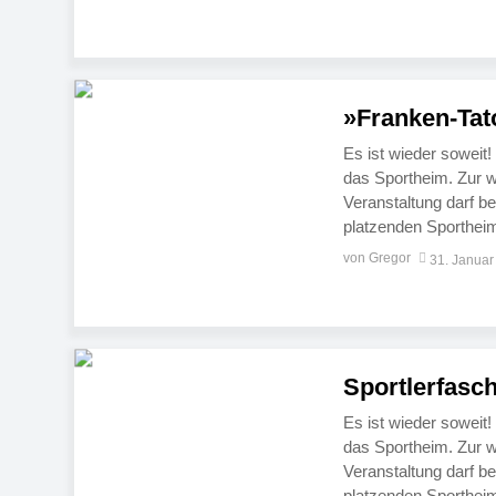
Goldkronacher Sporth
»Franken-Tat
Es ist wieder soweit
das Sportheim. Zur w
Veranstaltung darf be
platzenden Sporthei
Programm sind bereit
von Gregor
31. Januar
legendäre Faschingsp
Sportlerfasc
Es ist wieder soweit
das Sportheim. Zur w
Veranstaltung darf be
platzenden Sporthei