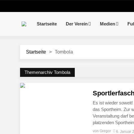
Startseite
Der Verein
Medien
Fu
Startseite
>
Tombola
Themenarchiv Tombola
Sportlerfasc
Es ist wieder soweit
das Sportheim. Zur w
Veranstaltung darf be
platzenden Sportheim
Faschingsparty ist a
von Gregor
6. Januar 