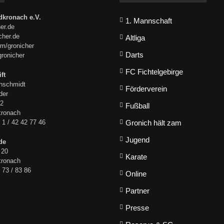
kronach e.V.
1. Mannschaft
er.de
icher.de
Altliga
m/gronicher
Darts
gronicher
FC Fichtelgebirge
ft
hschmidt
Förderverein
der
 2
Fußball
kronach
 1 / 42 42 77 46
Gronich hält zam
Jugend
de
 20
Karate
kronach
 73 / 83 86
Online
Partner
Presse