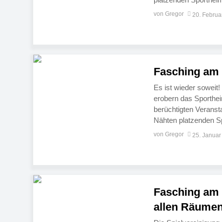
Februar 2014, ab 20:0
von Gregor
20. Februa
Superstars: Tanz in 
Fasching am 
Es ist wieder soweit
erobern das Sporthei
berüchtigten Veransta
Nähten platzenden S
Februar, ab 20:01 Uhr
von Gregor
25. Januar
Superstars: Tanz in a
Fasching am 
allen Räume