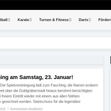
ßball
Karate
Turnen & Fitness
Darts
Förder
hing am Samstag, 23. Januar!
! Die Spielvereiningung lädt zum Fasching, die Narren erobern
eit über die Goldgräberstadt hinaus berühmt-berüchtigten
i freiem Eintritt wieder mit einem aus allen Nähten
 gerechnet werden. Startschuss für die legendäre
m Samstag, 23. Januar 2016, ab 19:46 Uhr im
2016
Kommentare deaktiviert