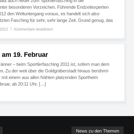
lädt auch heuer zum Sportlerfasching in die
unter besonderen Vorzeichen. Führende Endzeitexperten
012 den Weltuntergang voraus, es handelt sich also
zten Fasching für sehr, sehr lange Zeit. Grund genug, das
rühmt-berüchtigten Veranstaltung auch in diesem Jahr nur
 2012
Kommentare deaktiviert
izieren. Es bleibt […]
 am 19. Februar
änner – beim Sportlerfasching 2011 ist, sofern man dem
en. Zu der weit über die Goldgräberstadt hinaus berühmt-
der mit einem aus allen Nähten platzenden Sportheim
ruar, ab 20:11 Uhr, […]
News zu den Themen