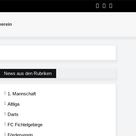
verein
News aus den Rubriken
1. Mannschaft
Altliga
Darts
FC Fichtelgebirge
Förderverein