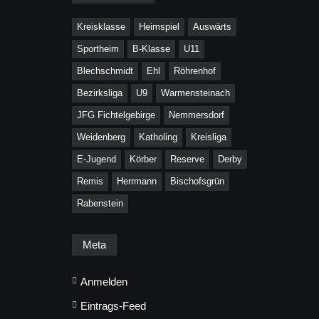
Kreisklasse
Heimspiel
Auswärts
Sportheim
B-Klasse
U11
Blechschmidt
Ehl
Röhrenhof
Bezirksliga
U9
Warmensteinach
JFG Fichtelgebirge
Nemmersdorf
Weidenberg
Katholing
Kreisliga
E-Jugend
Körber
Reserve
Derby
Remis
Herrmann
Bischofsgrün
Rabenstein
Meta
Anmelden
Eintrags-Feed