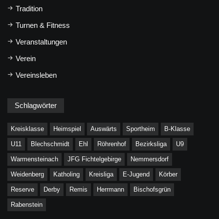
Tradition
Turnen & Fitness
Veranstaltungen
Verein
Vereinsleben
Schlagwörter
Kreisklasse
Heimspiel
Auswärts
Sportheim
B-Klasse
U11
Blechschmidt
Ehl
Röhrenhof
Bezirksliga
U9
Warmensteinach
JFG Fichtelgebirge
Nemmersdorf
Weidenberg
Katholing
Kreisliga
E-Jugend
Körber
Reserve
Derby
Remis
Herrmann
Bischofsgrün
Rabenstein