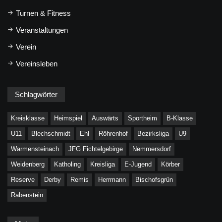
Turnen & Fitness
Veranstaltungen
Verein
Vereinsleben
Schlagwörter
Kreisklasse
Heimspiel
Auswärts
Sportheim
B-Klasse
U11
Blechschmidt
Ehl
Röhrenhof
Bezirksliga
U9
Warmensteinach
JFG Fichtelgebirge
Nemmersdorf
Weidenberg
Katholing
Kreisliga
E-Jugend
Körber
Reserve
Derby
Remis
Herrmann
Bischofsgrün
Rabenstein