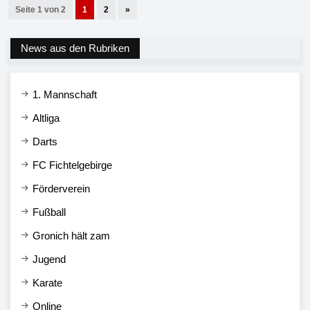
Seite 1 von 2
1
2
»
News aus den Rubriken
1. Mannschaft
Altliga
Darts
FC Fichtelgebirge
Förderverein
Fußball
Gronich hält zam
Jugend
Karate
Online