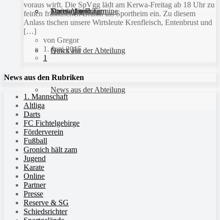
voraus wirft. Die SpVgg lädt am Kerwa-Freitag ab 18 Uhr zu
Sportanlagen
Training und Termine
Fitness für Frauen
Darts-Abteilung
feinen fränkischen Braten ins Sportheim ein. Zu diesem
Anlass tischen unsere Wirtsleute Krenfleisch, Entenbrust und
[…]
von Gregor
1. Juni 2015
Quick Fit
News aus der Abteilung
1
News aus den Rubriken
News aus der Abteilung
1. Mannschaft
Altliga
Darts
FC Fichtelgebirge
Förderverein
Fußball
Gronich hält zam
Jugend
Karate
Online
Partner
Presse
Reserve & SG
Schiedsrichter