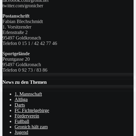
facebook.com/gronicher
twitter.com/gronicher
Postanschrift
Fabian Blechschmidt
1. Vorsitzender
Erlenstraße 2
95497 Goldkronach
Telefon 0 15 1 / 42 42 77 46
Sportgelände
Peuntgasse 20
95497 Goldkronach
Telefon 0 92 73 / 83 86
News zu den Themen
1. Mannschaft
Altliga
Darts
FC Fichtelgebirge
Förderverein
Fußball
Gronich hält zam
Jugend