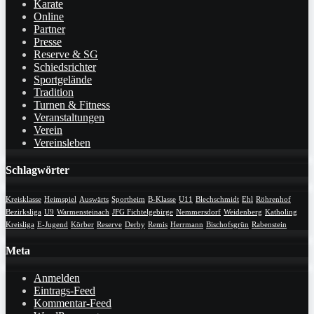
Karate
Online
Partner
Presse
Reserve & SG
Schiedsrichter
Sportgelände
Tradition
Turnen & Fitness
Veranstaltungen
Verein
Vereinsleben
Schlagwörter
Kreisklasse
Heimspiel
Auswärts
Sportheim
B-Klasse
U11
Blechschmidt
Ehl
Röhrenhof
Bezirksliga
U9
Warmensteinach
JFG Fichtelgebirge
Nemmersdorf
Weidenberg
Katholing
Kreisliga
E-Jugend
Körber
Reserve
Derby
Remis
Herrmann
Bischofsgrün
Rabenstein
Meta
Anmelden
Eintrags-Feed
Kommentar-Feed