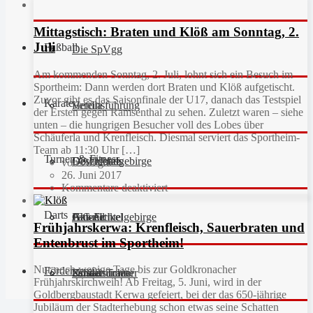
Mittagstisch: Braten und Klöß am Sonntag, 2.
Juli
Fußball
Die SpVgg
Am kommenden Sonntag, 2. Juli, lohnt sich ein Besuch im
Sportheim: Dann werden dort Braten und Klöß aufgetischt.
Zuvor gibt es das Saisonfinale der U17, danach das Testspiel
Karate
Vereinsführung
Hefdla
der Ersten gegen Ramsenthal zu sehen. Zuletzt waren – siehe
unten – die hungrigen Besucher voll des Lobes über
Schäuferla und Krenfleisch. Diesmal serviert das Sportheim-
Team ab 11:30 Uhr […]
Turnen & Fitness
Geschichte
Downloads
FC Fichtelgebirge
von Gregor
26. Juni 2017
Kommentare deaktiviert
Darts
Fan-Artikel
Galerie
JFG Fichtelgebirge
Aktuell
Frühjahrskerwa: Krenfleisch, Sauerbraten und
Entenbrust im Sportheim!
Nur noch wenige Tage bis zur Goldkronacher
Förderverein
Partner
Schiedsrichter
Unsere Trainer
Kinderturnen
Frühjahrskirchweih! Ab Freitag, 5. Juni, wird in der
Goldbergbaustadt Kerwa gefeiert, bei der das 650-jährige
Jubiläum der Stadterhebung schon etwas seine Schatten