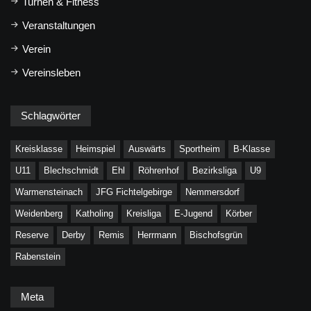
Turnen & Fitness
Veranstaltungen
Verein
Vereinsleben
Schlagwörter
Kreisklasse
Heimspiel
Auswärts
Sportheim
B-Klasse
U11
Blechschmidt
Ehl
Röhrenhof
Bezirksliga
U9
Warmensteinach
JFG Fichtelgebirge
Nemmersdorf
Weidenberg
Katholing
Kreisliga
E-Jugend
Körber
Reserve
Derby
Remis
Herrmann
Bischofsgrün
Rabenstein
Meta