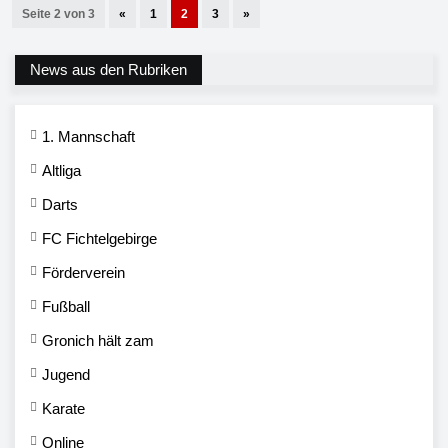
Seite 2 von 3
«
1
2
3
»
News aus den Rubriken
1. Mannschaft
Altliga
Darts
FC Fichtelgebirge
Förderverein
Fußball
Gronich hält zam
Jugend
Karate
Online