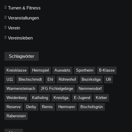
Turnen & Fitness
Veranstaltungen
Verein
Vereinsleben
Schlagwörter
Kreisklasse
Heimspiel
Auswärts
Sportheim
B-Klasse
U11
Blechschmidt
Ehl
Röhrenhof
Bezirksliga
U9
Warmensteinach
JFG Fichtelgebirge
Nemmersdorf
Weidenberg
Katholing
Kreisliga
E-Jugend
Körber
Reserve
Derby
Remis
Herrmann
Bischofsgrün
Rabenstein