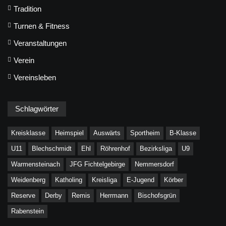
Tradition
Turnen & Fitness
Veranstaltungen
Verein
Vereinsleben
Schlagwörter
Kreisklasse
Heimspiel
Auswärts
Sportheim
B-Klasse
U11
Blechschmidt
Ehl
Röhrenhof
Bezirksliga
U9
Warmensteinach
JFG Fichtelgebirge
Nemmersdorf
Weidenberg
Katholing
Kreisliga
E-Jugend
Körber
Reserve
Derby
Remis
Herrmann
Bischofsgrün
Rabenstein