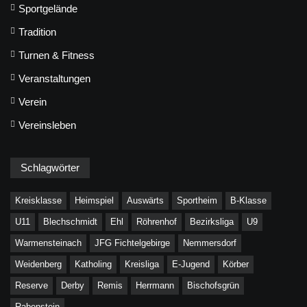
Sportgelände
Tradition
Turnen & Fitness
Veranstaltungen
Verein
Vereinsleben
Schlagwörter
Kreisklasse
Heimspiel
Auswärts
Sportheim
B-Klasse
U11
Blechschmidt
Ehl
Röhrenhof
Bezirksliga
U9
Warmensteinach
JFG Fichtelgebirge
Nemmersdorf
Weidenberg
Katholing
Kreisliga
E-Jugend
Körber
Reserve
Derby
Remis
Herrmann
Bischofsgrün
Rabenstein