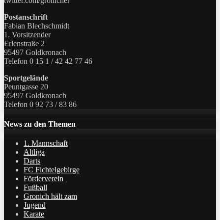
twitter.com/gronicher
Postanschrift
Fabian Blechschmidt
1. Vorsitzender
Erlenstraße 2
95497 Goldkronach
Telefon 0 15 1 / 42 42 77 46
Sportgelände
Peuntgasse 20
95497 Goldkronach
Telefon 0 92 73 / 83 86
News zu den Themen
1. Mannschaft
Altliga
Darts
FC Fichtelgebirge
Förderverein
Fußball
Gronich hält zam
Jugend
Karate