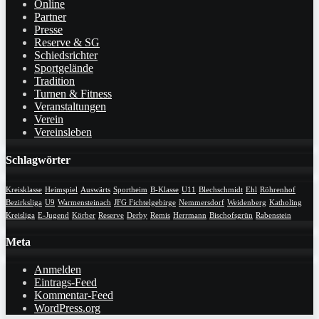
Online
Partner
Presse
Reserve & SG
Schiedsrichter
Sportgelände
Tradition
Turnen & Fitness
Veranstaltungen
Verein
Vereinsleben
Schlagwörter
Kreisklasse
Heimspiel
Auswärts
Sportheim
B-Klasse
U11
Blechschmidt
Ehl
Röhrenhof
Bezirksliga
U9
Warmensteinach
JFG Fichtelgebirge
Nemmersdorf
Weidenberg
Katholing
Kreisliga
E-Jugend
Körber
Reserve
Derby
Remis
Herrmann
Bischofsgrün
Rabenstein
Meta
Anmelden
Eintrags-Feed
Kommentar-Feed
WordPress.org