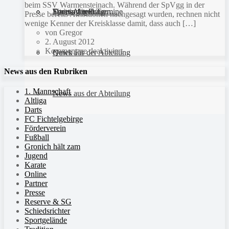
beim SSV Warmensteinach. Während der SpVgg in der
Sportanlagen
Training und Termine
Fitness für Frauen
Darts-Abteilung
Presse bereits Ambitionen nachgesagt wurden, rechnen nicht
wenige Kenner der Kreisklasse damit, dass auch […]
von Gregor
2. August 2012
Kommentare deaktiviert
Quick Fit
News aus der Abteilung
News aus den Rubriken
1. Mannschaft
News aus der Abteilung
Altliga
Darts
FC Fichtelgebirge
Förderverein
Fußball
Gronich hält zam
Jugend
Karate
Online
Partner
Presse
Reserve & SG
Schiedsrichter
Sportgelände