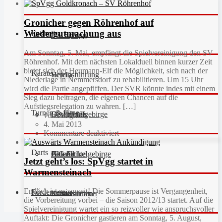
Gronicher gegen Röhrenhof auf
Wiedergutmachung aus
Fußball
Die SpVgg
Am Sonntag, 5. Mai, empfängt die Spielvereinigung den SV
Röhrenhof. Mit dem nächsten Lokalduell binnen kurzer Zeit
bietet sich der Heumann-Elf die Möglichkeit, sich nach der
Karate
Vereinsführung
Hefdla
Niederlage in Nemmersdorf zu rehabilitieren. Um 15 Uhr
wird die Partie angepfiffen. Der SVR könnte indes mit einem
Sieg dazu beitragen, die eigenen Chancen auf die
Aufstiegsrelegation zu wahren. […]
Turnen & Fitness
Geschichte
Downloads
FC Fichtelgebirge
von Gregor
4. Mai 2013
Kommentare deaktiviert
Darts
Fan-Artikel
Galerie
JFG Fichtelgebirge
Aktuell
Jetzt geht’s los: SpVgg startet in
Warmensteinach
Endlich ist es soweit! Die Sommerpause ist Vergangenheit,
Förderverein
Partner
Schiedsrichter
Unsere Trainer
Kinderturnen
die Vorbereitung vorbei – die Saison 2012/13 startet. Auf die
Spielvereinigung wartet ein so reizvoller wie anspruchsvoller
Auftakt: Die Gronicher gastieren am Sonntag, 5. August,