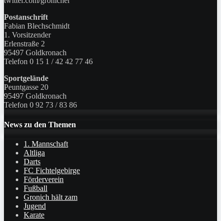
twitter.com/gronicher
Postanschrift
Fabian Blechschmidt
1. Vorsitzender
Erlenstraße 2
95497 Goldkronach
Telefon 0 15 1 / 42 42 77 46
Sportgelände
Peuntgasse 20
95497 Goldkronach
Telefon 0 92 73 / 83 86
News zu den Themen
1. Mannschaft
Altliga
Darts
FC Fichtelgebirge
Förderverein
Fußball
Gronich hält zam
Jugend
Karate