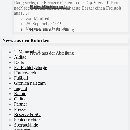
Rang sechs, die Kreuzer rücken in die Top-Vier auf. Bereits
Sportanlagen
Training und Termine
Fitness für Frauen
Darts-Abteilung
nach sechs Spielminuten verlängerte Berger einen Freistoß
aus […]
von Manfred
25. September 2019
Kommentare deaktiviert
Quick Fit
News aus der Abteilung
News aus den Rubriken
1. Mannschaft
News aus der Abteilung
Altliga
Darts
FC Fichtelgebirge
Förderverein
Fußball
Gronich hält zam
Jugend
Karate
Online
Partner
Presse
Reserve & SG
Schiedsrichter
Sportgelände