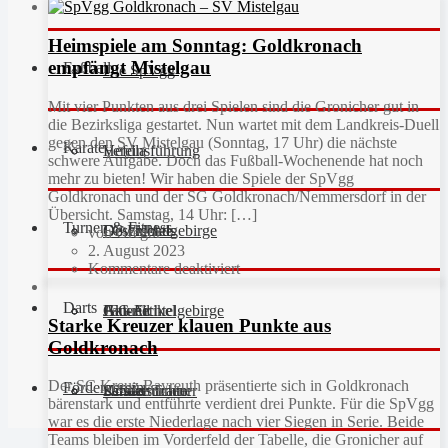
Heimspiele am Sonntag: Goldkronach
empfängt Mistelgau
Fußball
Die SpVgg
Mit vier Punkten aus drei Spielen sind die Gronicher gut in
die Bezirksliga gestartet. Nun wartet mit dem Landkreis-Duell
gegen den SV Mistelgau (Sonntag, 17 Uhr) die nächste
Karate
Vereinsführung
Hefdla
schwere Aufgabe. Doch das Fußball-Wochenende hat noch
mehr zu bieten! Wir haben die Spiele der SpVgg
Goldkronach und der SG Goldkronach/Nemmersdorf in der
Übersicht. Samstag, 14 Uhr: […]
Turnen & Fitness
Geschichte
Downloads
FC Fichtelgebirge
von Gregor
2. August 2023
Kommentare deaktiviert
Darts
Fan-Artikel
Galerie
JFG Fichtelgebirge
Aktuell
Starke Kreuzer klauen Punkte aus
Goldkronach
Der SC Kreuz Bayreuth präsentierte sich in Goldkronach
Förderverein
Partner
Schiedsrichter
Unsere Trainer
Kinderturnen
bärenstark und entführte verdient drei Punkte. Für die SpVgg
war es die erste Niederlage nach vier Siegen in Serie. Beide
Teams bleiben im Vorderfeld der Tabelle, die Gronicher auf