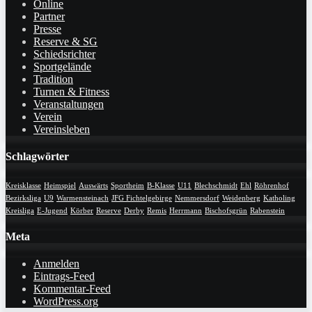
Online
Partner
Presse
Reserve & SG
Schiedsrichter
Sportgelände
Tradition
Turnen & Fitness
Veranstaltungen
Verein
Vereinsleben
Schlagwörter
Kreisklasse
Heimspiel
Auswärts
Sportheim
B-Klasse
U11
Blechschmidt
Ehl
Röhrenhof
Bezirksliga
U9
Warmensteinach
JFG Fichtelgebirge
Nemmersdorf
Weidenberg
Katholing
Kreisliga
E-Jugend
Körber
Reserve
Derby
Remis
Herrmann
Bischofsgrün
Rabenstein
Meta
Anmelden
Eintrags-Feed
Kommentar-Feed
WordPress.org