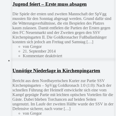
Jugend feiert – Erste muss absagen
Die Spiele der ersten und zweiten Mannschaft der SpVgg
mussten für den Sonntag abgesagt werden. Grund dafür sind
die Witterungsverhältnisse, die ein Bespielen des Platzes
kaum zulassen. Damit entfielen die Partien der Ersten gegen
den FC Neuenmarkt und der Zweiten gegen den SSV
Kirchenpingarten II. Die Goldkronacher Fußballanhänger
konnten sich jedoch am Freitag und Samstag […]
von Gregor
21. September 2014
Kommentare deaktiviert
Unnötige Niederlage in Kirchenpingarten
Bericht aus dem Nordbayerischen Kurier zur Partie SSV
Kirchenpingarten – SpVgg Goldkronach 1:0 (1:0): Nach der
schnellen Führung der Heimelf entwickelte sich eine vom
Kampf geprägte Partie mit leichten optischen Vorteilen für die
Gäste. Dabei blieben Torchancen auf beiden Seiten
ungenutzt. Im Laufe der zweiten Hälfte wurde der SSV in der
Defensive sicherer, nach vorne […]
von Gregor