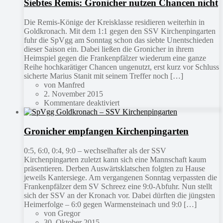
Siebtes Remis: Gronicher nutzen Chancen nicht
Die Remis-Könige der Kreisklasse residieren weiterhin in
Goldkronach. Mit dem 1:1 gegen den SSV Kirchenpingarten
fuhr die SpVgg am Sonntag schon das siebte Unentschieden
dieser Saison ein. Dabei ließen die Gronicher in ihrem
Heimspiel gegen die Frankenpfälzer wiederum eine ganze
Reihe hochkarätiger Chancen ungenutzt, erst kurz vor Schluss
sicherte Marius Stanit mit seinem Treffer noch […]
von Manfred
2. November 2015
Kommentare deaktiviert
Gronicher empfangen Kirchenpingarten
0:5, 6:0, 0:4, 9:0 – wechselhafter als der SSV
Kirchenpingarten zuletzt kann sich eine Mannschaft kaum
präsentieren. Derben Auswärtsklatschen folgten zu Hause
jeweils Kantersiege. Am vergangenen Sonntag verpassten die
Frankenpfälzer dem SV Schreez eine 9:0-Abfuhr. Nun stellt
sich der SSV an der Kronach vor. Dabei dürften die jüngsten
Heimerfolge – 6:0 gegen Warmensteinach und 9:0 […]
von Gregor
30. Oktober 2015