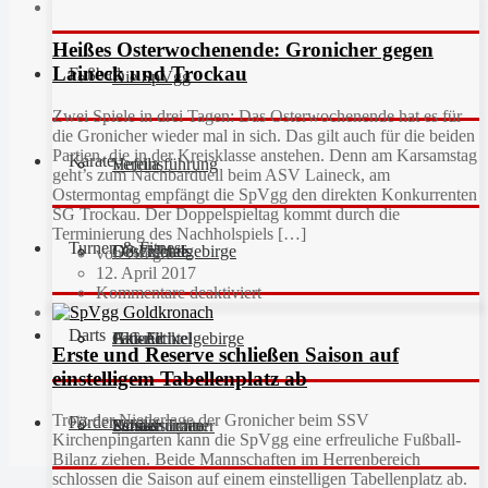
Heißes Osterwochenende: Gronicher gegen
Laineck und Trockau
Fußball
Die SpVgg
Zwei Spiele in drei Tagen: Das Osterwochenende hat es für
die Gronicher wieder mal in sich. Das gilt auch für die beiden
Partien, die in der Kreisklasse anstehen. Denn am Karsamstag
Karate
Vereinsführung
Hefdla
geht’s zum Nachbarduell beim ASV Laineck, am
Ostermontag empfängt die SpVgg den direkten Konkurrenten
SG Trockau. Der Doppelspieltag kommt durch die
Terminierung des Nachholspiels […]
Turnen & Fitness
Geschichte
Downloads
FC Fichtelgebirge
von Gregor
12. April 2017
Kommentare deaktiviert
Darts
Fan-Artikel
Galerie
JFG Fichtelgebirge
Aktuell
Erste und Reserve schließen Saison auf
einstelligem Tabellenplatz ab
Trotz der Niederlage der Gronicher beim SSV
Förderverein
Partner
Schiedsrichter
Unsere Trainer
Kinderturnen
Kirchenpingarten kann die SpVgg eine erfreuliche Fußball-
Bilanz ziehen. Beide Mannschaften im Herrenbereich
schlossen die Saison auf einem einstelligen Tabellenplatz ab.