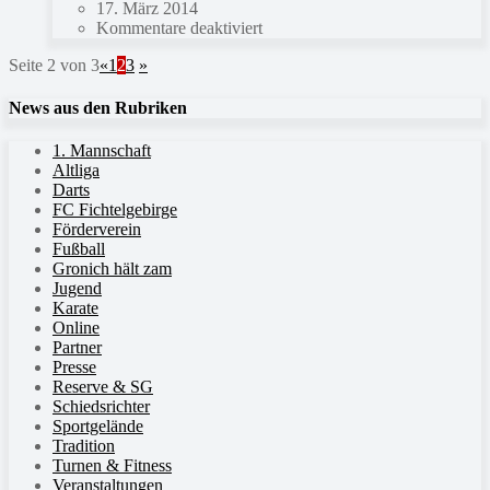
17. März 2014
Kommentare deaktiviert
Seite 2 von 3
«
1
2
3
»
News aus den Rubriken
1. Mannschaft
Altliga
Darts
FC Fichtelgebirge
Förderverein
Fußball
Gronich hält zam
Jugend
Karate
Online
Partner
Presse
Reserve & SG
Schiedsrichter
Sportgelände
Tradition
Turnen & Fitness
Veranstaltungen