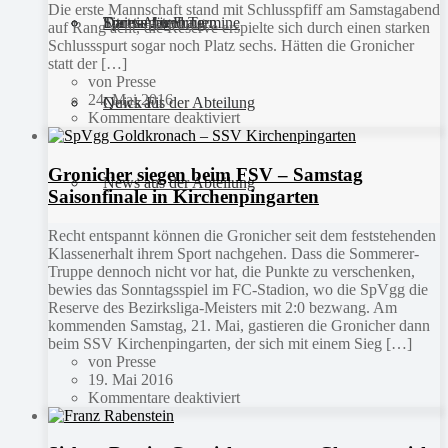
Die erste Mannschaft stand mit Schlusspfiff am Samstagabend
Sportanlagen
Training und Termine
Fitness für Frauen
Darts-Abteilung
auf Rang acht, die Reserve erspielte sich durch einen starken
Schlussspurt sogar noch Platz sechs. Hätten die Gronicher
statt der […]
von Presse
24. Mai 2016
Quick Fit
News aus der Abteilung
Kommentare deaktiviert
Gronicher siegen beim FSV – Samstag
News aus der Abteilung
Saisonfinale in Kirchenpingarten
Recht entspannt können die Gronicher seit dem feststehenden
Klassenerhalt ihrem Sport nachgehen. Dass die Sommerer-
Truppe dennoch nicht vor hat, die Punkte zu verschenken,
bewies das Sonntagsspiel im FC-Stadion, wo die SpVgg die
Reserve des Bezirksliga-Meisters mit 2:0 bezwang. Am
kommenden Samstag, 21. Mai, gastieren die Gronicher dann
beim SSV Kirchenpingarten, der sich mit einem Sieg […]
von Presse
19. Mai 2016
Kommentare deaktiviert