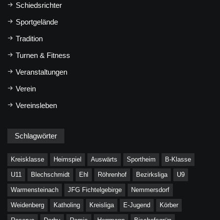
Schiedsrichter
Sportgelände
Tradition
Turnen & Fitness
Veranstaltungen
Verein
Vereinsleben
Schlagwörter
Kreisklasse
Heimspiel
Auswärts
Sportheim
B-Klasse
U11
Blechschmidt
Ehl
Röhrenhof
Bezirksliga
U9
Warmensteinach
JFG Fichtelgebirge
Nemmersdorf
Weidenberg
Katholing
Kreisliga
E-Jugend
Körber