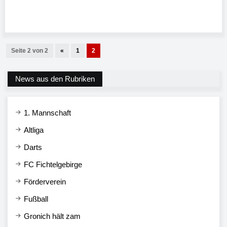
Seite 2 von 2
«
1
2
News aus den Rubriken
1. Mannschaft
Altliga
Darts
FC Fichtelgebirge
Förderverein
Fußball
Gronich hält zam