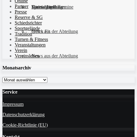
Online
Partner
Sportanlagen
Training und Termine
Fitness für Frauen
Darts-Abteilung
Presse
Reserve & SG
Schiedsrichter
Sportgelände
Quick Fit
News aus der Abteilung
Tradition
Turnen & Fitness
Veranstaltungen
Verein
Vereinsleben
News aus der Abteilung
Monatsarchiv
Monatsarchiv
Service
Impressum
Datenschutzerklärung
Cookie-Richtlinie (EU)
Kontakt