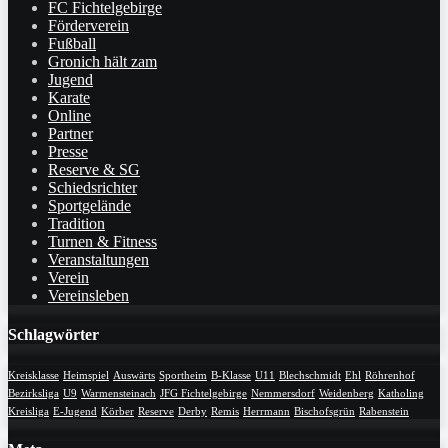
FC Fichtelgebirge
Förderverein
Fußball
Gronich hält zam
Jugend
Karate
Online
Partner
Presse
Reserve & SG
Schiedsrichter
Sportgelände
Tradition
Turnen & Fitness
Veranstaltungen
Verein
Vereinsleben
Schlagwörter
Kreisklasse
Heimspiel
Auswärts
Sportheim
B-Klasse
U11
Blechschmidt
Ehl
Röhrenhof
Bezirksliga
U9
Warmensteinach
JFG Fichtelgebirge
Nemmersdorf
Weidenberg
Katholing
Kreisliga
E-Jugend
Körber
Reserve
Derby
Remis
Herrmann
Bischofsgrün
Rabenstein