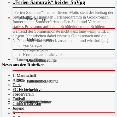
„Ferien-Samurais“ bei der SpVgg
„Ferien-Samurais“ – unter diesem Motto steht der Beitrag der
SpVgg zum diesjährigen Ferienprogramm in Goldkronach.
Fußball
Die SpVgg
Immer in den Sommerferien stellen Stadt und Vereine ein
starkes Programm auf, damit Schülerinnen und Schülern
während der Sommermonate nicht ganz langweilig wird. In
diesem Jahr arbeiten dabei erstmals Goldkronach und die
Karate
Vereinsführung
Hefdla
Nachbarstadt Bad Berneck zusammen – und wir sind […]
von Gregor
6. August 2014
Kommentare deaktiviert
Turnen & Fitness
Geschichte
Downloads
FC Fichtelgebirge
News aus den Rubriken
1. Mannschaft
Altliga
Darts
Fan-Artikel
Galerie
JFG Fichtelgebirge
Aktuell
Darts
FC Fichtelgebirge
Förderverein
Fußball
Förderverein
Partner
Schiedsrichter
Unsere Trainer
Kinderturnen
Gronich hält zam
Jugend
Karate