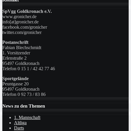
SpVgg Goldkronach e.V.
www.gronicher.de
info[at]gronicher.de
facebook.com/gronicher
twitter.com/gronicher
Postanschrift
Fabian Blechschmidt
1. Vorsitzender
Erlenstraße 2
95497 Goldkronach
Telefon 0 15 1 / 42 42 77 46
Sportgelände
Peuntgasse 20
95497 Goldkronach
Telefon 0 92 73 / 83 86
News zu den Themen
1. Mannschaft
Altliga
Darts