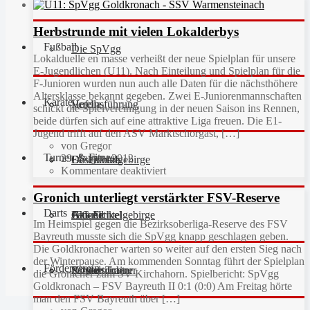
Herbstrunde mit vielen Lokalderbys
Fußball
Die SpVgg
Lokalduelle en masse verheißt der neue Spielplan für unsere
E-Jugendlichen (U11). Nach Einteilung und Spielplan für die
F-Junioren wurden nun auch alle Daten für die nächsthöhere
Altersklasse bekannt gegeben. Zwei E-Juniorenmannschaften
Karate
Vereinsführung
Hefdla
schickt die Spielvereinigung in der neuen Saison ins Rennen,
beide dürfen sich auf eine attraktive Liga freuen. Die E1-
Jugend trifft auf den ASV Marktschorgast, […]
von Gregor
Turnen & Fitness
29. August 2012
Geschichte
Downloads
FC Fichtelgebirge
Kommentare deaktiviert
Gronich unterliegt verstärkter FSV-Reserve
Darts
Fan-Artikel
Galerie
JFG Fichtelgebirge
Aktuell
Im Heimspiel gegen die Bezirksoberliga-Reserve des FSV
Bayreuth musste sich die SpVgg knapp geschlagen geben.
Die Goldkronacher warten so weiter auf den ersten Sieg nach
der Winterpause. Am kommenden Sonntag führt der Spielplan
Förderverein
Partner
Schiedsrichter
Unsere Trainer
Kinderturnen
die Gronicher zum SV Kirchahorn. Spielbericht: SpVgg
Goldkronach – FSV Bayreuth II 0:1 (0:0) Am Freitag hörte
man den FSV Bayreuth über […]