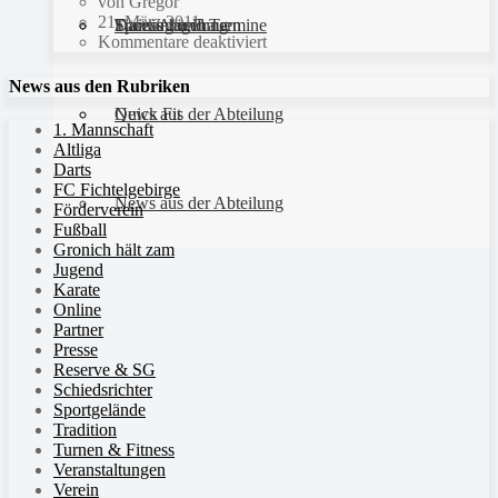
von Gregor
21. März 2011
Sportanlagen
Training und Termine
Fitness für Frauen
Darts-Abteilung
Kommentare deaktiviert
News aus den Rubriken
Quick Fit
News aus der Abteilung
1. Mannschaft
Altliga
Darts
FC Fichtelgebirge
News aus der Abteilung
Förderverein
Fußball
Gronich hält zam
Jugend
Karate
Online
Partner
Presse
Reserve & SG
Schiedsrichter
Sportgelände
Tradition
Turnen & Fitness
Veranstaltungen
Verein