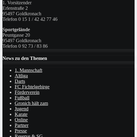
1. Vorsitzender
Erlenstraße 2
95497 Goldkronach
Telefon 0 15 1 / 42 42 77 46
Sportgelände
Peuntgasse 20
95497 Goldkronach
Telefon 0 92 73 / 83 86
News zu den Themen
1. Mannschaft
Altliga
Darts
FC Fichtelgebirge
Förderverein
Fußball
Gronich hält zam
Jugend
Karate
Online
Partner
Presse
Reserve & SG