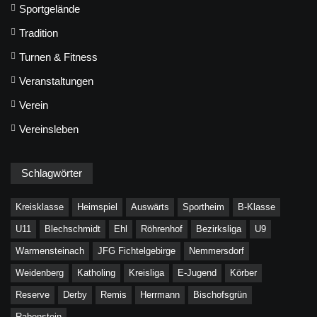
Sportgelände
Tradition
Turnen & Fitness
Veranstaltungen
Verein
Vereinsleben
Schlagwörter
Kreisklasse
Heimspiel
Auswärts
Sportheim
B-Klasse
U11
Blechschmidt
Ehl
Röhrenhof
Bezirksliga
U9
Warmensteinach
JFG Fichtelgebirge
Nemmersdorf
Weidenberg
Katholing
Kreisliga
E-Jugend
Körber
Reserve
Derby
Remis
Herrmann
Bischofsgrün
Rabenstein