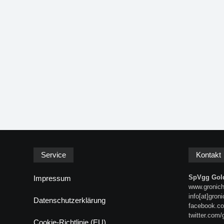
Service
Kontakt
SpVgg Gold
Impressum
www.gronich
info[at]gron
Datenschutzerklärung
facebook.co
twitter.com/
Cookie-Richtlinie (EU)