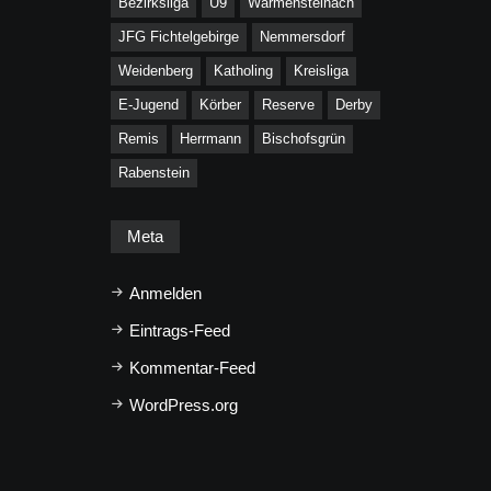
Bezirksliga
U9
Warmensteinach
JFG Fichtelgebirge
Nemmersdorf
Weidenberg
Katholing
Kreisliga
E-Jugend
Körber
Reserve
Derby
Remis
Herrmann
Bischofsgrün
Rabenstein
Meta
Anmelden
Eintrags-Feed
Kommentar-Feed
WordPress.org