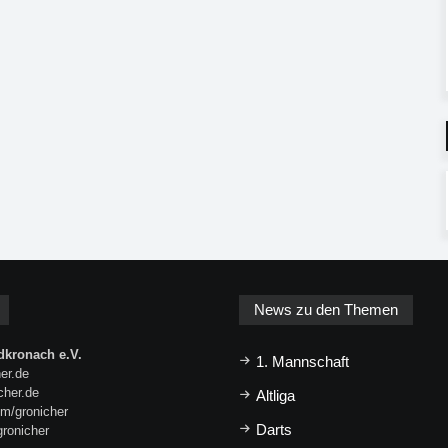
News zu den Themen
kronach e.V.
1. Mannschaft
er.de
icher.de
Altliga
m/gronicher
Darts
gronicher