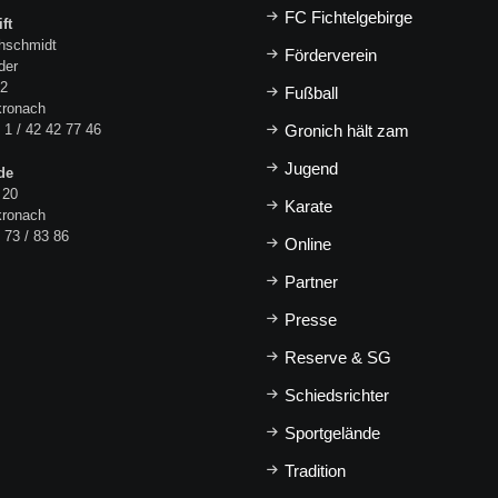
FC Fichtelgebirge
ft
hschmidt
Förderverein
der
 2
Fußball
kronach
 1 / 42 42 77 46
Gronich hält zam
Jugend
de
 20
Karate
kronach
 73 / 83 86
Online
Partner
Presse
Reserve & SG
Schiedsrichter
Sportgelände
Tradition