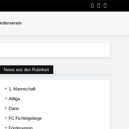
rderverein
News aus den Rubriken
1. Mannschaft
Altliga
Darts
FC Fichtelgebirge
Förderverein