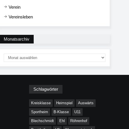
Verein
Vereinsleben
Monatsarchiv
Schlagwörter
Kreisklasse
Heimspiel
Auswärts
Sportheim
B-Klasse
U11
Blechschmidt
Ehl
Röhrenhof