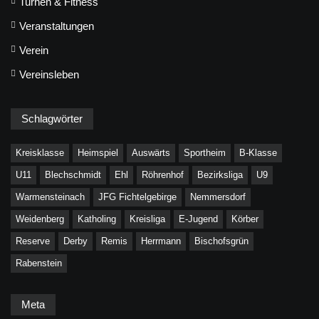
Turnen & Fitness
Veranstaltungen
Verein
Vereinsleben
Schlagwörter
Kreisklasse
Heimspiel
Auswärts
Sportheim
B-Klasse
U11
Blechschmidt
Ehl
Röhrenhof
Bezirksliga
U9
Warmensteinach
JFG Fichtelgebirge
Nemmersdorf
Weidenberg
Katholing
Kreisliga
E-Jugend
Körber
Reserve
Derby
Remis
Herrmann
Bischofsgrün
Rabenstein
Meta