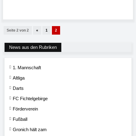
Seite 2 von 2
«
1
2
News aus den Rubriken
1. Mannschaft
Altliga
Darts
FC Fichtelgebirge
Förderverein
Fußball
Gronich hält zam