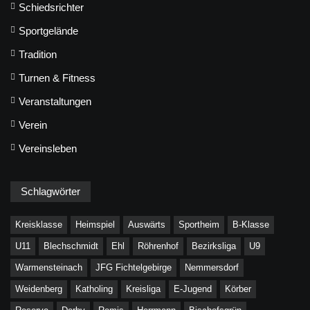
Schiedsrichter
Sportgelände
Tradition
Turnen & Fitness
Veranstaltungen
Verein
Vereinsleben
Schlagwörter
Kreisklasse
Heimspiel
Auswärts
Sportheim
B-Klasse
U11
Blechschmidt
Ehl
Röhrenhof
Bezirksliga
U9
Warmensteinach
JFG Fichtelgebirge
Nemmersdorf
Weidenberg
Katholing
Kreisliga
E-Jugend
Körber