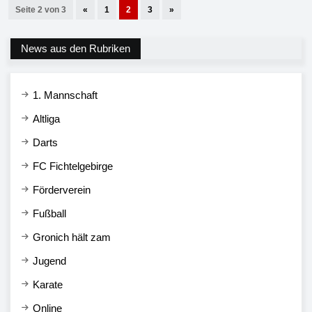
Seite 2 von 3
«
1
2
3
»
News aus den Rubriken
1. Mannschaft
Altliga
Darts
FC Fichtelgebirge
Förderverein
Fußball
Gronich hält zam
Jugend
Karate
Online