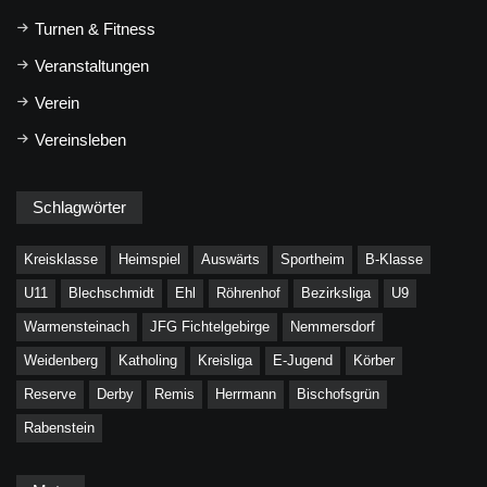
Turnen & Fitness
Veranstaltungen
Verein
Vereinsleben
Schlagwörter
Kreisklasse
Heimspiel
Auswärts
Sportheim
B-Klasse
U11
Blechschmidt
Ehl
Röhrenhof
Bezirksliga
U9
Warmensteinach
JFG Fichtelgebirge
Nemmersdorf
Weidenberg
Katholing
Kreisliga
E-Jugend
Körber
Reserve
Derby
Remis
Herrmann
Bischofsgrün
Rabenstein