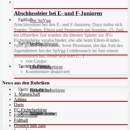
Abschlussfeier bei E- und F-Junioren
Fußball
Die SpVgg
Abschlussfeier bei den E- und F-Junioren: Dazu trafen sich
Spieler, Trainer, Eltern und Sponsoren am Sonntag, 25. Juni.
Im offiziellen Teil wurden die ältesten Spieler zur JFG
Fichtelgebirge verabschiedet, ehe alle beim Eltern-Kinder-
Karate
Vereinsführung
Hefdla
Spiel großen Spaß hatten. Sven Herrmann, der das Amt des
Jugendleiters bei der SpVgg Goldkronach im Juni erneut
übernommen hat, freute sich über […]
von Gregor
Turnen & Fitness
18. Juli 2017
Geschichte
Downloads
FC Fichtelgebirge
Kommentare deaktiviert
News aus den Rubriken
Darts
Fan-Artikel
Galerie
JFG Fichtelgebirge
Aktuell
1. Mannschaft
Altliga
Darts
FC Fichtelgebirge
Förderverein
Partner
Schiedsrichter
Unsere Trainer
Kinderturnen
Förderverein
Fußball
Gronich hält zam