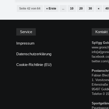
Seite 42 von 64
« Erste
...
10
20
30
«
40
Service
Kontakt
SpVgg Gold
Impressum
www.gronich
info[at]gron
Datenschutzerklärung
facebook.co
twitter.com/
Cookie-Richtlinie (EU)
Postanschri
Fabian Blec
1. Vorsitzen
Erlenstraße
95497 Gold
Telefon 0 15
Sportgelän
Peuntgasse