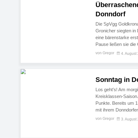
Überraschend
Donndorf
Die SpVgg Goldkronac
Gronicher siegten in 
eine bärenstarke erst
Pause ließen sie die
zweifelhafter Strafst
von Gregor
4. August
Sonntag in D
Los geht’s! Am morgig
Kreisklassen-Saison
Punkte. Bereits um 1
mit ihrem Donndorfer
dem Aufstieg. Mit d
von Gregor
3. August