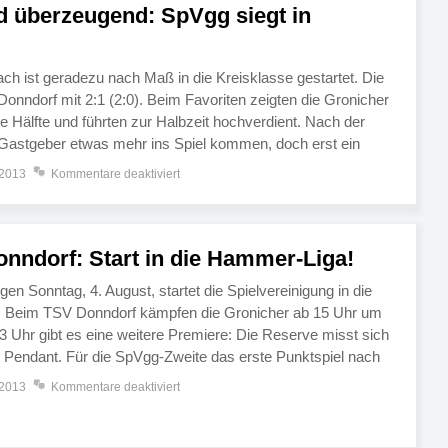
 überzeugend: SpVgg siegt in
h ist geradezu nach Maß in die Kreisklasse gestartet. Die
Donndorf mit 2:1 (2:0). Beim Favoriten zeigten die Gronicher
e Hälfte und führten zur Halbzeit hochverdient. Nach der
 Gastgeber etwas mehr ins Spiel kommen, doch erst ein
oß brachte den Anschlusstreffer. Nach einer […]
 2013
Kommentare deaktiviert
onndorf: Start in die Hammer-Liga!
en Sonntag, 4. August, startet die Spielvereinigung in die
. Beim TSV Donndorf kämpfen die Gronicher ab 15 Uhr um
3 Uhr gibt es eine weitere Premiere: Die Reserve misst sich
 Pendant. Für die SpVgg-Zweite das erste Punktspiel nach
em Auswärtsspiel beim TSV […]
 2013
Kommentare deaktiviert