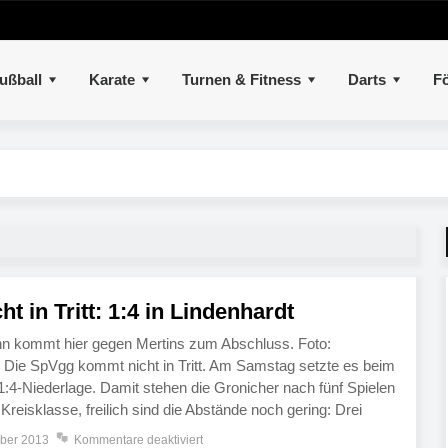
ußball
Karate
Turnen & Fitness
Darts
Fö
t in Tritt: 1:4 in Lindenhardt
nn kommt hier gegen Mertins zum Abschluss. Foto:
. Die SpVgg kommt nicht in Tritt. Am Samstag setzte es beim
1:4-Niederlage. Damit stehen die Gronicher nach fünf Spielen
reisklasse, freilich sind die Abstände noch gering: Drei
raditionsverein von Rang zehn. Die Reserve musste in […]
mber 2013
Kommentare deaktiviert