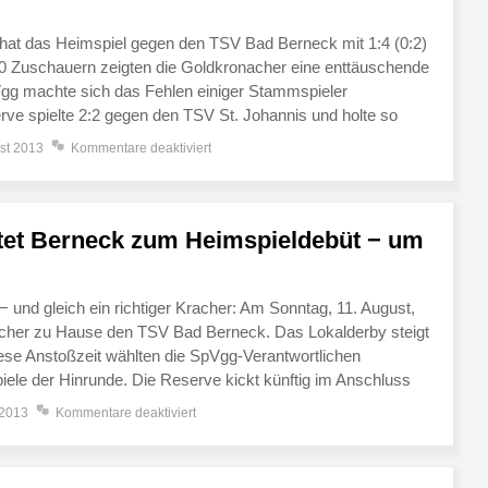
 hat das Heimspiel gegen den TSV Bad Berneck mit 1:4 (0:2)
50 Zuschauern zeigten die Goldkronacher eine enttäuschende
Vgg machte sich das Fehlen einiger Stammspieler
ve spielte 2:2 gegen den TSV St. Johannis und holte so
n der neuen Liga. Beide Mannschaften […]
st 2013
Kommentare deaktiviert
et Berneck zum Heimspieldebüt − um
 und gleich ein richtiger Kracher: Am Sonntag, 11. August,
cher zu Hause den TSV Bad Berneck. Das Lokalderby steigt
se Anstoßzeit wählten die SpVgg-Verantwortlichen
piele der Hinrunde. Die Reserve kickt künftig im Anschluss
hr. Damit soll den […]
 2013
Kommentare deaktiviert