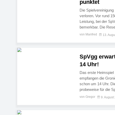
punktet
Die Spielvereinigung
verloren. Vor rund 1
Leistung, bei der Sp
bemerkbar. Die Reser
ihren ersten Punkt i
von Manfred
13. Augu
SpVgg erwart
14 Uhr!
Das erste Heimspiel −
empfangen die Groni
schon um 14 Uhr. Die
probeweise für die S
an die Erste um 16 U
von Gregor
9. August