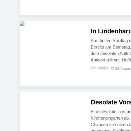
In Lindenhar
Am fünften Spieltag 
Bereits am Samstag, 
dem desolaten Auftri
Antwort gefragt. Hof
Reserve hat am Sonnt
von Gregor
30. Augus
Desolate Vor
Eine desolate Leistu
Kirchenpingarten ab.
Chancen zu nutzen u
unterlegen. Goldkron