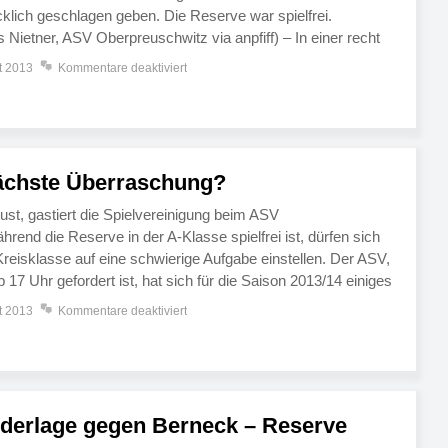
klich geschlagen geben. Die Reserve war spielfrei.
 Nietner, ASV Oberpreuschwitz via anpfiff) – In einer recht
gestalteten beide Mannschaften die Begegnung anfangs recht
t 2013
Kommentare deaktiviert
nächste Überraschung?
st, gastiert die Spielvereinigung beim ASV
end die Reserve in der A-Klasse spielfrei ist, dürfen sich
Kreisklasse auf eine schwierige Aufgabe einstellen. Der ASV,
17 Uhr gefordert ist, hat sich für die Saison 2013/14 einiges
 vergangenen Saison scheiterten die […]
t 2013
Kommentare deaktiviert
ederlage gegen Berneck – Reserve