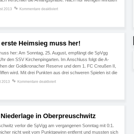
er Frankenpfalz mit 2:0. Einen Freistoß konnte
st 2013
Kommentare deaktiviert
ielertrainer Bauer unbedrängt […]
 erste Heimsieg muss her!
muss her: Am Sonntag, 25. August, empfängt die SpVgg
r den SSV Kirchenpingarten. Im Anschluss folgt die A-
chen der Goldkronacher Reserve und dem 1. FC Creußen II,
ffen wird. Mit drei Punkten aus drei schweren Spielen ist die
sse gestartet. Für […]
t 2013
Kommentare deaktiviert
 Niederlage in Oberpreuschwitz
hwitz verlor die SpVgg am vergangenen Sonntag mit 0:1.
icher nicht weit vom Punktgewinn entfernt und mussten sich