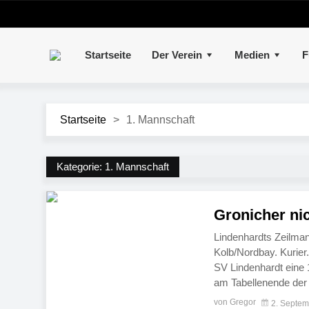
Startseite
Der Verein
Medien
F
Startseite
>
1. Mannschaft
Kategorie:
1. Mannschaft
Gronicher nich
Lindenhardts Zeilma
Kolb/Nordbay. Kurier
SV Lindenhardt eine 
am Tabellenende der K
Zähler trennen den T
von Gregor
2. Septe