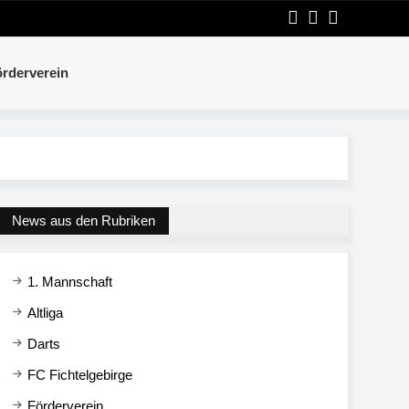
rderverein
News aus den Rubriken
1. Mannschaft
Altliga
Darts
FC Fichtelgebirge
Förderverein