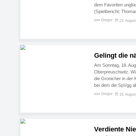
dem Favoriten unglüc
(Spielbericht: Thomas
niveauarmen Partie 
von Gregor
23. Augus
offen, ohne sich […]
Gelingt die 
Am Sonntag, 18. Augu
Oberpreuschwitz. Währ
die Gronicher in der 
bei dem die SpVgg ab 
vorgenommen. In der
von Gregor
16. Augus
Verdiente Ni