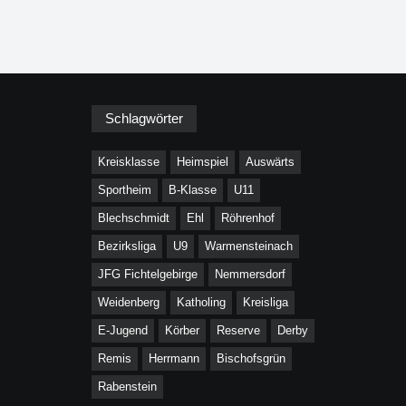
Schlagwörter
Kreisklasse
Heimspiel
Auswärts
Sportheim
B-Klasse
U11
Blechschmidt
Ehl
Röhrenhof
Bezirksliga
U9
Warmensteinach
JFG Fichtelgebirge
Nemmersdorf
Weidenberg
Katholing
Kreisliga
E-Jugend
Körber
Reserve
Derby
Remis
Herrmann
Bischofsgrün
Rabenstein