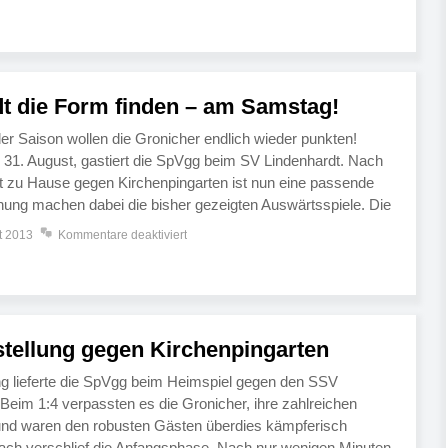
dt die Form finden – am Samstag!
der Saison wollen die Gronicher endlich wieder punkten!
31. August, gastiert die SpVgg beim SV Lindenhardt. Nach
tt zu Hause gegen Kirchenpingarten ist nun eine passende
fnung machen dabei die bisher gezeigten Auswärtsspiele. Die
ag, ebenfalls auswärts, mit dem SC Altenplos II […]
t 2013
Kommentare deaktiviert
stellung gegen Kirchenpingarten
ng lieferte die SpVgg beim Heimspiel gegen den SSV
 Beim 1:4 verpassten es die Gronicher, ihre zahlreichen
nd waren den robusten Gästen überdies kämpferisch
ach verschlief die Anfangsphase. Nach nur wenigen Minuten