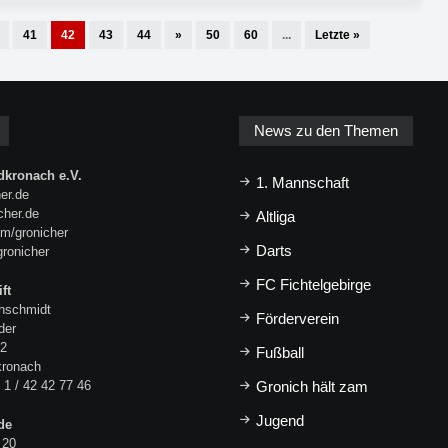
41
42
43
44
»
50
60
...
Letzte »
News zu den Themen
kronach e.V.
1. Mannschaft
er.de
icher.de
Altliga
m/gronicher
Darts
gronicher
FC Fichtelgebirge
ft
hschmidt
Förderverein
der
 2
Fußball
kronach
 1 / 42 42 77 46
Gronich hält zam
Jugend
de
 20