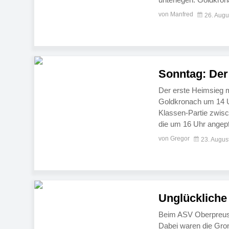
führte der Gast aus d
von Manfred
26. Augu
Kirchenpingartens Sp
Sonntag: Der
Der erste Heimsieg 
Goldkronach um 14 Uh
Klassen-Partie zwis
die um 16 Uhr angepfi
SpVgg in die Kreiskla
von Gregor
23. Augus
Unglückliche
Beim ASV Oberpreusc
Dabei waren die Gron