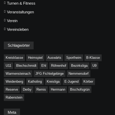
Turnen & Fitness
Veranstaltungen
Verein
Vereinsleben
Schlagwörter
Kreisklasse
Heimspiel
Auswärts
Sportheim
B-Klasse
U11
Blechschmidt
Ehl
Röhrenhof
Bezirksliga
U9
Warmensteinach
JFG Fichtelgebirge
Nemmersdorf
Weidenberg
Katholing
Kreisliga
E-Jugend
Körber
Reserve
Derby
Remis
Herrmann
Bischofsgrün
Rabenstein
Meta