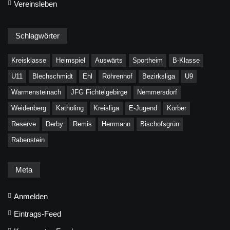
Vereinsleben
Schlagwörter
Kreisklasse
Heimspiel
Auswärts
Sportheim
B-Klasse
U11
Blechschmidt
Ehl
Röhrenhof
Bezirksliga
U9
Warmensteinach
JFG Fichtelgebirge
Nemmersdorf
Weidenberg
Katholing
Kreisliga
E-Jugend
Körber
Reserve
Derby
Remis
Herrmann
Bischofsgrün
Rabenstein
Meta
Anmelden
Eintrags-Feed