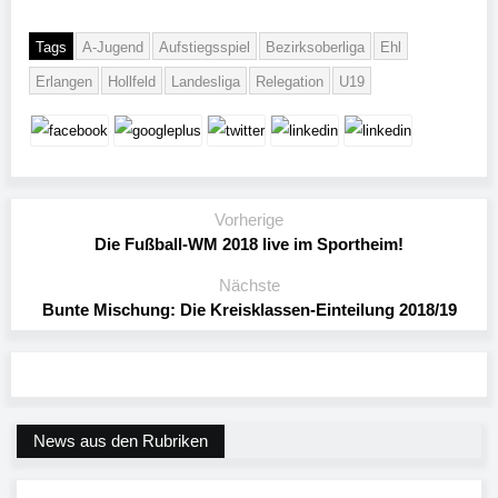
Tags
A-Jugend
Aufstiegsspiel
Bezirksoberliga
Ehl
Erlangen
Hollfeld
Landesliga
Relegation
U19
Vorherige
Die Fußball-WM 2018 live im Sportheim!
Nächste
Bunte Mischung: Die Kreisklassen-Einteilung 2018/19
News aus den Rubriken