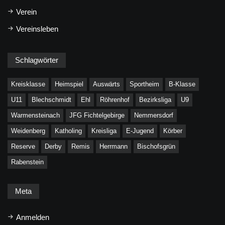
Verein
Vereinsleben
Schlagwörter
Kreisklasse
Heimspiel
Auswärts
Sportheim
B-Klasse
U11
Blechschmidt
Ehl
Röhrenhof
Bezirksliga
U9
Warmensteinach
JFG Fichtelgebirge
Nemmersdorf
Weidenberg
Katholing
Kreisliga
E-Jugend
Körber
Reserve
Derby
Remis
Herrmann
Bischofsgrün
Rabenstein
Meta
Anmelden