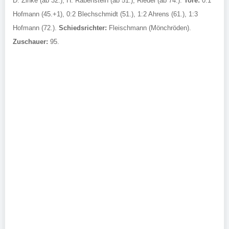
D. Zinke (ab 32.), H. Rabenstein (ab 51.), Riedel (ab 74.).
Tore:
0:1
Hofmann (45.+1), 0:2 Blechschmidt (51.), 1:2 Ahrens (61.), 1:3
Hofmann (72.).
Schiedsrichter:
Fleischmann (Mönchröden).
Zuschauer:
95.