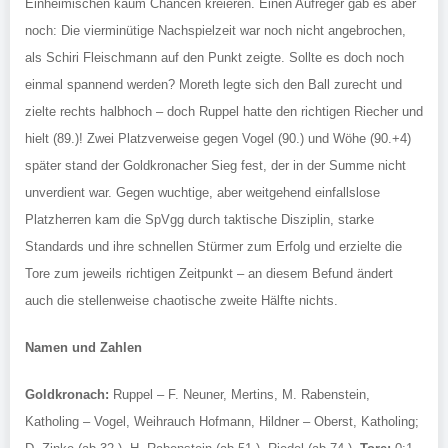
Einheimischen kaum Chancen kreieren. Einen Aufreger gab es aber
noch: Die vierminütige Nachspielzeit war noch nicht angebrochen,
als Schiri Fleischmann auf den Punkt zeigte. Sollte es doch noch
einmal spannend werden? Moreth legte sich den Ball zurecht und
zielte rechts halbhoch – doch Ruppel hatte den richtigen Riecher und
hielt (89.)! Zwei Platzverweise gegen Vogel (90.) und Wöhe (90.+4)
später stand der Goldkronacher Sieg fest, der in der Summe nicht
unverdient war. Gegen wuchtige, aber weitgehend einfallslose
Platzherren kam die SpVgg durch taktische Disziplin, starke
Standards und ihre schnellen Stürmer zum Erfolg und erzielte die
Tore zum jeweils richtigen Zeitpunkt – an diesem Befund ändert
auch die stellenweise chaotische zweite Hälfte nichts.
Namen und Zahlen
Goldkronach:
Ruppel – F. Neuner, Mertins, M. Rabenstein,
Katholing – Vogel, Weihrauch Hofmann, Hildner – Oberst, Katholing;