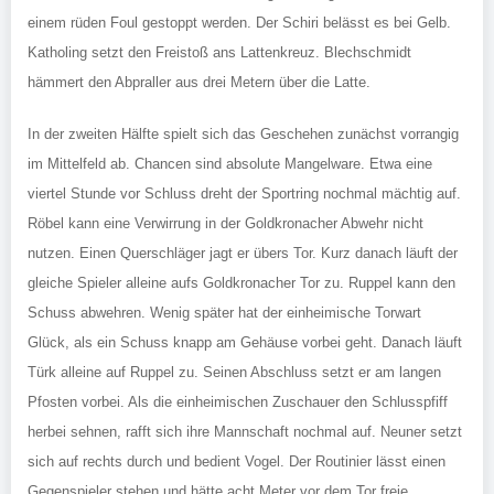
einem rüden Foul gestoppt werden. Der Schiri belässt es bei Gelb.
Katholing setzt den Freistoß ans Lattenkreuz. Blechschmidt
hämmert den Abpraller aus drei Metern über die Latte.
In der zweiten Hälfte spielt sich das Geschehen zunächst vorrangig
im Mittelfeld ab. Chancen sind absolute Mangelware. Etwa eine
viertel Stunde vor Schluss dreht der Sportring nochmal mächtig auf.
Röbel kann eine Verwirrung in der Goldkronacher Abwehr nicht
nutzen. Einen Querschläger jagt er übers Tor. Kurz danach läuft der
gleiche Spieler alleine aufs Goldkronacher Tor zu. Ruppel kann den
Schuss abwehren. Wenig später hat der einheimische Torwart
Glück, als ein Schuss knapp am Gehäuse vorbei geht. Danach läuft
Türk alleine auf Ruppel zu. Seinen Abschluss setzt er am langen
Pfosten vorbei. Als die einheimischen Zuschauer den Schlusspfiff
herbei sehnen, rafft sich ihre Mannschaft nochmal auf. Neuner setzt
sich auf rechts durch und bedient Vogel. Der Routinier lässt einen
Gegenspieler stehen und hätte acht Meter vor dem Tor freie