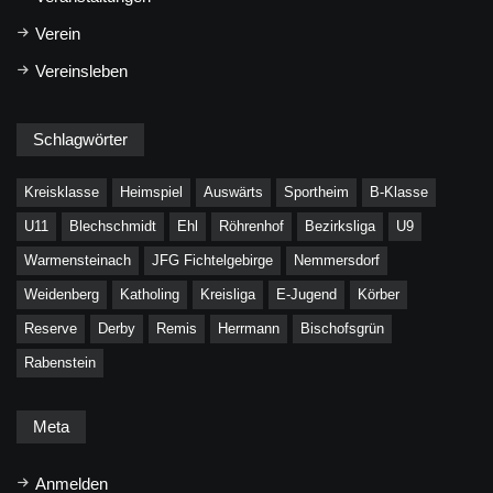
Verein
Vereinsleben
Schlagwörter
Kreisklasse
Heimspiel
Auswärts
Sportheim
B-Klasse
U11
Blechschmidt
Ehl
Röhrenhof
Bezirksliga
U9
Warmensteinach
JFG Fichtelgebirge
Nemmersdorf
Weidenberg
Katholing
Kreisliga
E-Jugend
Körber
Reserve
Derby
Remis
Herrmann
Bischofsgrün
Rabenstein
Meta
Anmelden