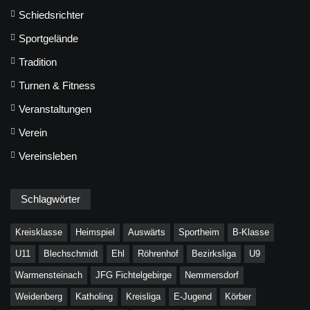
Schiedsrichter
Sportgelände
Tradition
Turnen & Fitness
Veranstaltungen
Verein
Vereinsleben
Schlagwörter
Kreisklasse
Heimspiel
Auswärts
Sportheim
B-Klasse
U11
Blechschmidt
Ehl
Röhrenhof
Bezirksliga
U9
Warmensteinach
JFG Fichtelgebirge
Nemmersdorf
Weidenberg
Katholing
Kreisliga
E-Jugend
Körber