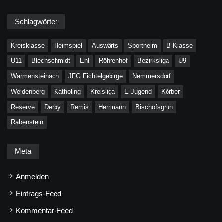
Schlagwörter
Kreisklasse
Heimspiel
Auswärts
Sportheim
B-Klasse
U11
Blechschmidt
Ehl
Röhrenhof
Bezirksliga
U9
Warmensteinach
JFG Fichtelgebirge
Nemmersdorf
Weidenberg
Katholing
Kreisliga
E-Jugend
Körber
Reserve
Derby
Remis
Herrmann
Bischofsgrün
Rabenstein
Meta
Anmelden
Eintrags-Feed
Kommentar-Feed