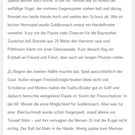
spielte besser nach vorne. In der 40. Minute war es erneut der
auffällige Vogel, der mehrere Gegenspieler stehen ließ und abzog.
Brendel riss beide Hände hoch und wehrte den Schuss ab. Wie im
letzten Heimspiel wurde Goldkronach erneut ein Handelfmeter
verwehrt. Kurz vor der Pause zwei Chancen für die Bayreuther.
Zunächst ließ Brendel aus 25 Meter den Hammer raus und
Pöhlmann klärte mit einer Glanzparade. Kurz danach flog ein
Eckball an Freund und Feind, aber auch am langen Pfosten vorbei.
Zu Beginn der zweiten Hälfte machte das Spiel ausschließlich der
Gast. Außer einigen Freistoßmöglichkeiten blieb nicht viel.
Schullerus und Mertins hatten die Salihu-Brüder gut im Griff und
dadurch herrschte weitgehend Flaute im Sturm der Preuschwitzer. In
der 60. Minute die erste Möglichkeit für Goldkronach. Aber was für
eine: Blechschmidt wurde schön freigespielt, stand alleine vor
Torwart Mahr – und ihm versagten die Nerven. Er traf die Kugel nicht
richtig. Der Ball fiel Mahr in die Hände. Wenig später kam Merivan