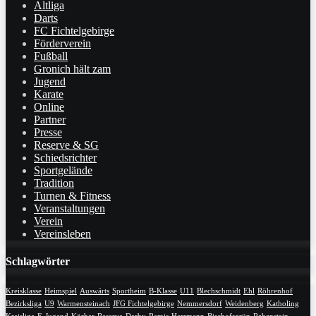
Altliga
Darts
FC Fichtelgebirge
Förderverein
Fußball
Gronich hält zam
Jugend
Karate
Online
Partner
Presse
Reserve & SG
Schiedsrichter
Sportgelände
Tradition
Turnen & Fitness
Veranstaltungen
Verein
Vereinsleben
Schlagwörter
Kreisklasse
Heimspiel
Auswärts
Sportheim
B-Klasse
U11
Blechschmidt
Ehl
Röhrenhof
Bezirksliga
U9
Warmensteinach
JFG Fichtelgebirge
Nemmersdorf
Weidenberg
Katholing