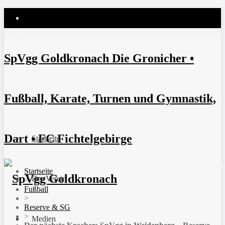
SpVgg Goldkronach Die Gronicher •
Fußball, Karate, Turnen und Gymnastik,
Dart • FC Fichtelgebirge
Startseite
Startseite
Der Verein
>
Fußball
>
Reserve & SG
>
Medien