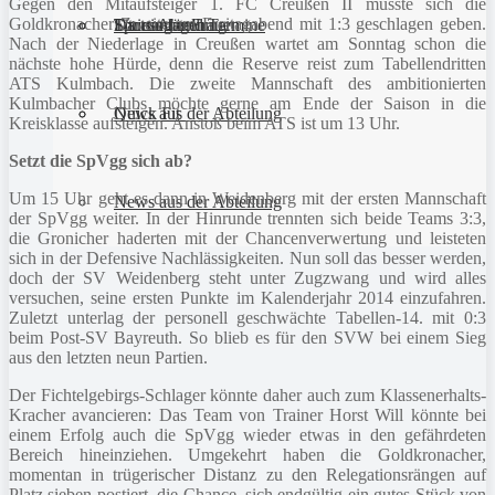
Gegen den Mitaufsteiger 1. FC Creußen II musste sich die
Goldkronacher Zweite am Freitagabend mit 1:3 geschlagen geben.
Sportanlagen
Training und Termine
Fitness für Frauen
Darts-Abteilung
Nach der Niederlage in Creußen wartet am Sonntag schon die
nächste hohe Hürde, denn die Reserve reist zum Tabellendritten
ATS Kulmbach. Die zweite Mannschaft des ambitionierten
Kulmbacher Clubs möchte gerne am Ende der Saison in die
Quick Fit
News aus der Abteilung
Kreisklasse aufsteigen. Anstoß beim ATS ist um 13 Uhr.
Setzt die SpVgg sich ab?
Um 15 Uhr geht es dann in Weidenberg mit der ersten Mannschaft
News aus der Abteilung
der SpVgg weiter.
In der Hinrunde trennten sich beide Teams 3:3,
die Gronicher haderten mit der Chancenverwertung und leisteten
sich in der Defensive Nachlässigkeiten. Nun soll das besser werden,
doch der SV Weidenberg steht unter Zugzwang und wird alles
versuchen, seine ersten Punkte im Kalenderjahr 2014 einzufahren.
Zuletzt unterlag der personell geschwächte Tabellen-14. mit 0:3
beim Post-SV Bayreuth. So blieb es für den SVW bei einem Sieg
aus den letzten neun Partien.
Der Fichtelgebirgs-Schlager könnte daher auch zum Klassenerhalts-
Kracher avancieren: Das Team von Trainer Horst Will könnte bei
einem Erfolg auch die SpVgg wieder etwas in den gefährdeten
Bereich hineinziehen. Umgekehrt haben die Goldkronacher,
momentan in trügerischer Distanz zu den Relegationsrängen auf
Platz sieben postiert, die Chance, sich endgültig ein gutes Stück von