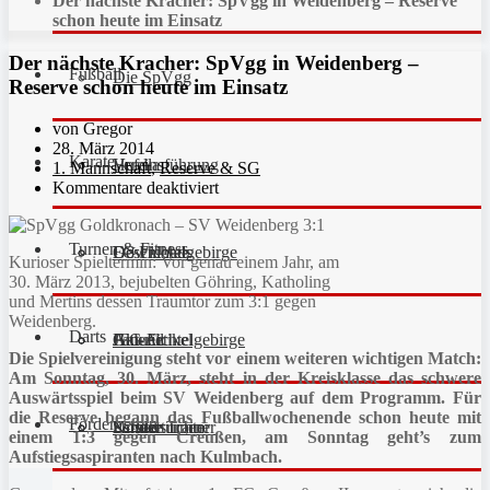
Der nächste Kracher: SpVgg in Weidenberg – Reserve
schon heute im Einsatz
Der nächste Kracher: SpVgg in Weidenberg –
Fußball
Die SpVgg
Reserve schon heute im Einsatz
von Gregor
28. März 2014
Karate
Vereinsführung
Hefdla
1. Mannschaft
,
Reserve & SG
Kommentare deaktiviert
Turnen & Fitness
Geschichte
Downloads
FC Fichtelgebirge
Kurioser Spieltermin: Vor genau einem Jahr, am
30. März 2013, bejubelten Göhring, Katholing
und Mertins dessen Traumtor zum 3:1 gegen
Weidenberg.
Darts
Fan-Artikel
Galerie
JFG Fichtelgebirge
Aktuell
Die Spielvereinigung steht vor einem weiteren wichtigen Match:
Am Sonntag, 30. März, steht in der Kreisklasse das schwere
Auswärtsspiel beim SV Weidenberg auf dem Programm. Für
die Reserve begann das Fußballwochenende schon heute mit
Förderverein
Partner
Schiedsrichter
Unsere Trainer
Kinderturnen
einem 1:3 gegen Creußen, am Sonntag geht’s zum
Aufstiegsaspiranten nach Kulmbach.