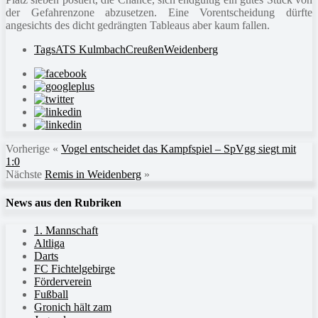
der Gefahrenzone abzusetzen. Eine Vorentscheidung dürfte
angesichts des dicht gedrängten Tableaus aber kaum fallen.
Tags
ATS Kulmbach
Creußen
Weidenberg
Vorherige
«
Vogel entscheidet das Kampfspiel – SpVgg siegt mit
1:0
Nächste
Remis in Weidenberg
»
News aus den Rubriken
1. Mannschaft
Altliga
Darts
FC Fichtelgebirge
Förderverein
Fußball
Gronich hält zam