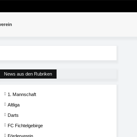
verein
News aus den Rubriken
1. Mannschaft
Altliga
Darts
FC Fichtelgebirge
Förderverein