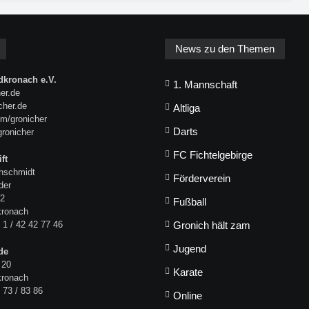
News zu den Themen
kronach e.V.
1. Mannschaft
er.de
icher.de
Altliga
m/gronicher
Darts
gronicher
FC Fichtelgebirge
ft
hschmidt
Förderverein
der
 2
Fußball
kronach
 1 / 42 42 77 46
Gronich hält zam
Jugend
de
 20
Karate
kronach
 73 / 83 86
Online