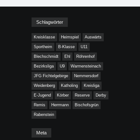
Schlagwörter
Kreisklasse
Heimspiel
Auswärts
Sportheim
B-Klasse
U11
Blechschmidt
Ehl
Röhrenhof
Bezirksliga
U9
Warmensteinach
JFG Fichtelgebirge
Nemmersdorf
Weidenberg
Katholing
Kreisliga
E-Jugend
Körber
Reserve
Derby
Remis
Herrmann
Bischofsgrün
Rabenstein
Meta