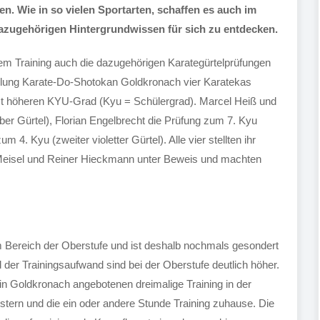
n. Wie in so vielen Sportarten, schaffen es auch im
dazugehörigen Hintergrundwissen für sich zu entdecken.
 dem Training auch die dazugehörigen Karategürtelprüfungen
eilung Karate-Do-Shotokan Goldkronach vier Karatekas
st höheren KYU-Grad (Kyu = Schülergrad). Marcel Heiß und
r Gürtel), Florian Engelbrecht die Prüfung zum 7. Kyu
4. Kyu (zweiter violetter Gürtel). Alle vier stellten ihr
f Meisel und Reiner Hieckmann unter Beweis und machten
 Bereich der Oberstufe und ist deshalb nochmals gesondert
der Trainingsaufwand sind bei der Oberstufe deutlich höher.
in Goldkronach angebotenen dreimalige Training in der
ern und die ein oder andere Stunde Training zuhause. Die