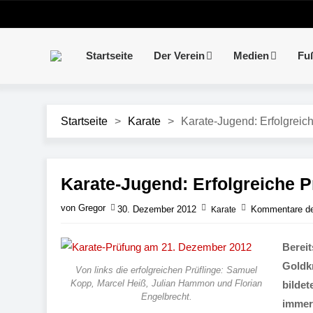
Startseite
Der Verein
Medien
Fu
Startseite
>
Karate
>
Karate-Jugend: Erfolgreic
Karate-Jugend: Erfolgreiche 
von Gregor
30. Dezember 2012
Kommentare dea
Karate
Bereit
Goldkr
Von links die erfolgreichen Prüflinge: Samuel
Kopp, Marcel Heiß, Julian Hammon und Florian
bildet
Engelbrecht.
immer