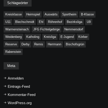
Schlagwörter
Kreisklasse
Heimspiel
Auswärts
Sportheim
B-Klasse
U11
Blechschmidt
Ehl
Röhrenhof
Bezirksliga
U9
Warmensteinach
JFG Fichtelgebirge
Nemmersdorf
Weidenberg
Katholing
Kreisliga
E-Jugend
Körber
Reserve
Derby
Remis
Herrmann
Bischofsgrün
Rabenstein
Meta
Anmelden
Eintrags-Feed
Kommentar-Feed
WordPress.org