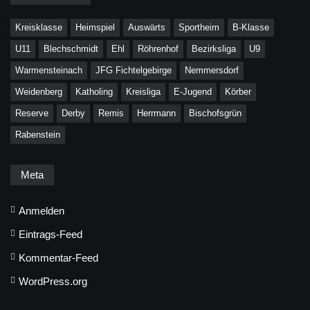
Kreisklasse
Heimspiel
Auswärts
Sportheim
B-Klasse
U11
Blechschmidt
Ehl
Röhrenhof
Bezirksliga
U9
Warmensteinach
JFG Fichtelgebirge
Nemmersdorf
Weidenberg
Katholing
Kreisliga
E-Jugend
Körber
Reserve
Derby
Remis
Herrmann
Bischofsgrün
Rabenstein
Meta
Anmelden
Eintrags-Feed
Kommentar-Feed
WordPress.org