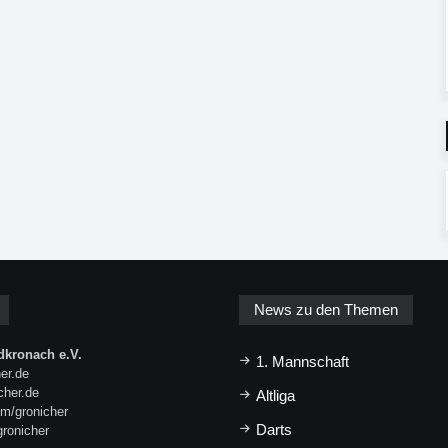
News zu den Themen
kronach e.V.
1. Mannschaft
er.de
icher.de
Altliga
m/gronicher
Darts
gronicher