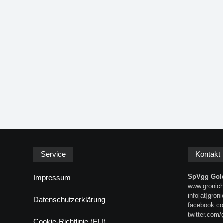
Service
Kontakt
SpVgg Gold
Impressum
www.gronich
info[at]gron
Datenschutzerklärung
facebook.co
twitter.com/
Cookie-Richtlinie (EU)