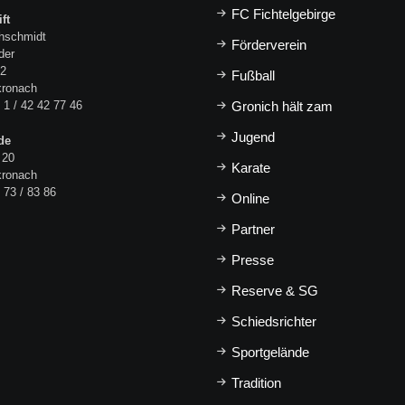
FC Fichtelgebirge
ft
hschmidt
Förderverein
der
 2
Fußball
kronach
 1 / 42 42 77 46
Gronich hält zam
Jugend
de
 20
Karate
kronach
 73 / 83 86
Online
Partner
Presse
Reserve & SG
Schiedsrichter
Sportgelände
Tradition