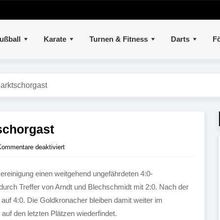
ußball
Karate
Turnen & Fitness
Darts
Fö
Marktschorgast
schorgast
Kommentare deaktiviert
vereinigung einen weitgehend ungefährdeten 4:0-
durch Treffer von Arndt und Blechschmidt mit 2:0. Nach der
uf 4:0. Die Goldkronacher bleiben damit weiter im
auf den letzten Plätzen wiederfindet.