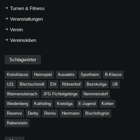
Turnen & Fitness
Veranstaltungen
Verein
Vereinsleben
Schlagwörter
Kreisklasse
Heimspiel
Auswärts
Sportheim
B-Klasse
U11
Blechschmidt
Ehl
Röhrenhof
Bezirksliga
U9
Warmensteinach
JFG Fichtelgebirge
Nemmersdorf
Weidenberg
Katholing
Kreisliga
E-Jugend
Körber
Reserve
Derby
Remis
Herrmann
Bischofsgrün
Rabenstein