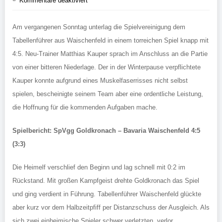
Kommentare deaktiviert
Am vergangenen Sonntag unterlag die Spielvereinigung dem
Tabellenführer aus Waischenfeld in einem torreichen Spiel knapp mit
4:5. Neu-Trainer Matthias Kauper sprach im Anschluss an die Partie
von einer bitteren Niederlage. Der in der Winterpause verpflichtete
Kauper konnte aufgrund eines Muskelfaserrisses nicht selbst
spielen, bescheinigte seinem Team aber eine ordentliche Leistung,
die Hoffnung für die kommenden Aufgaben mache.
Spielbericht: SpVgg Goldkronach – Bavaria Waischenfeld 4:5
(3:3)
Die Heimelf verschlief den Beginn und lag schnell mit 0:2 im
Rückstand. Mit großen Kampfgeist drehte Goldkronach das Spiel
und ging verdient in Führung. Tabellenführer Waischenfeld glückte
aber kurz vor dem Halbzeitpfiff per Distanzschuss der Ausgleich. Als
sich zwei einheimische Spieler schwer verletzten, verlor