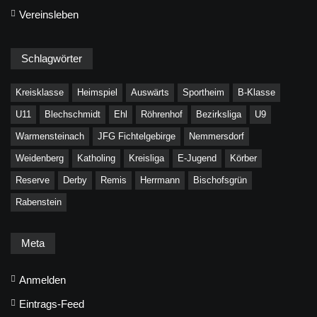
Vereinsleben
Schlagwörter
Kreisklasse
Heimspiel
Auswärts
Sportheim
B-Klasse
U11
Blechschmidt
Ehl
Röhrenhof
Bezirksliga
U9
Warmensteinach
JFG Fichtelgebirge
Nemmersdorf
Weidenberg
Katholing
Kreisliga
E-Jugend
Körber
Reserve
Derby
Remis
Herrmann
Bischofsgrün
Rabenstein
Meta
Anmelden
Eintrags-Feed