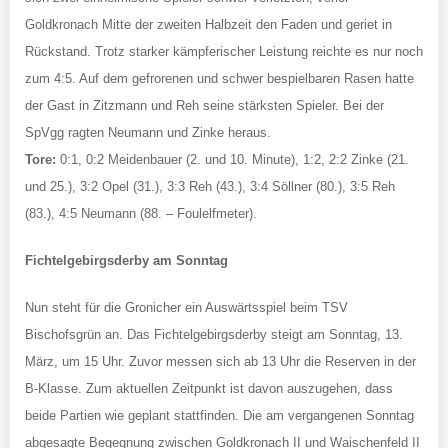
Goldkronach Mitte der zweiten Halbzeit den Faden und geriet in
Rückstand. Trotz starker kämpferischer Leistung reichte es nur noch
zum 4:5. Auf dem gefrorenen und schwer bespielbaren Rasen hatte
der Gast in Zitzmann und Reh seine stärksten Spieler. Bei der
SpVgg ragten Neumann und Zinke heraus.
Tore:
0:1, 0:2 Meidenbauer (2. und 10. Minute), 1:2, 2:2 Zinke (21.
und 25.), 3:2 Opel (31.), 3:3 Reh (43.), 3:4 Söllner (80.), 3:5 Reh
(83.), 4:5 Neumann (88. – Foulelfmeter).
Fichtelgebirgsderby am Sonntag
Nun steht für die Gronicher ein Auswärtsspiel beim TSV
Bischofsgrün an. Das Fichtelgebirgsderby steigt am Sonntag, 13.
März, um 15 Uhr. Zuvor messen sich ab 13 Uhr die Reserven in der
B-Klasse. Zum aktuellen Zeitpunkt ist davon auszugehen, dass
beide Partien wie geplant stattfinden. Die am vergangenen Sonntag
abgesagte Begegnung zwischen Goldkronach II und Waischenfeld II