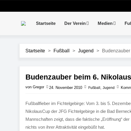
Startseite
Der Verein
Medien
Fu
Startseite
>
Fußball
>
Jugend
>
Budenzauber 
Budenzauber beim 6. Nikolau
von Gregor
24. November 2010
,
Komme
Fußball
Jugend
Fußballfieber im Fichtelgebirge: Vom 3. bis 5. Dezem
NikolausCup der JFG Fichtelgebirge in die Bad Bernec
Mannschaften zeigt, dass die faktische „Eröffnung“ der
nichts von ihrer Attraktivität eingebüßt hat.