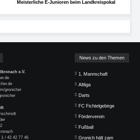
Meisterliche E-Junioren beim Landkreispokal
News zu den Themen
kronach e.V.
1. Mannschaft
er.de
icher.de
Altliga
m/gronicher
Darts
gronicher
FC Fichtelgebirge
ft
hschmidt
Förderverein
der
 2
Fußball
kronach
 1 / 42 42 77 46
Gronich hält zam