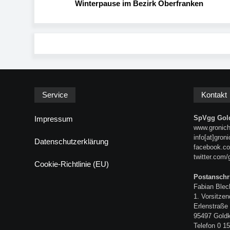
Winterpause im Bezirk Oberfranken
Service
Kontakt
SpVgg Gold
Impressum
www.gronich
info[at]gron
Datenschutzerklärung
facebook.co
twitter.com/
Cookie-Richtlinie (EU)
Postanschri
Fabian Blec
1. Vorsitzen
Erlenstraße
95497 Gold
Telefon 0 15