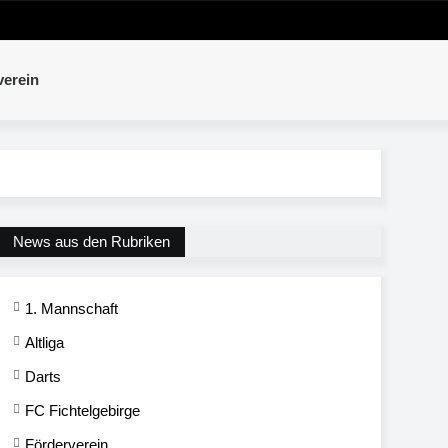
verein
News aus den Rubriken
1. Mannschaft
Altliga
Darts
FC Fichtelgebirge
Förderverein