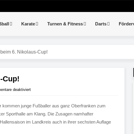
ßball
Karate
Turnen & Fitness
Darts
Förder
beim 6. Nikolaus-Cup!
s-Cup!
ntare deaktiviert
ber kommen junge Fußballer aus ganz Oberfranken zum
ker Sporthalle am Klang. Die Zusagen namhafter
 Hallensaison im Landkreis auch in ihrer sechsten Auflage