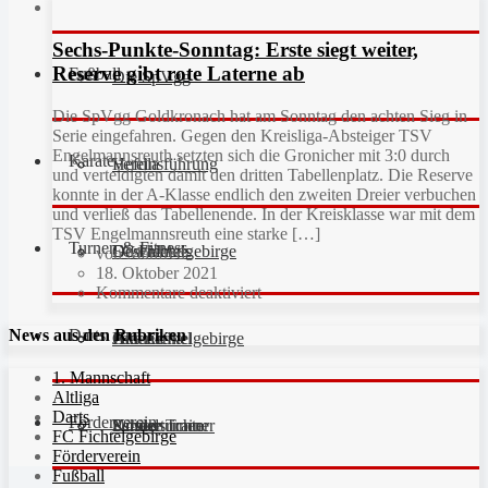
Sechs-Punkte-Sonntag: Erste siegt weiter,
Reserve gibt rote Laterne ab
Fußball
Die SpVgg
Die SpVgg Goldkronach hat am Sonntag den achten Sieg in
Serie eingefahren. Gegen den Kreisliga-Absteiger TSV
Engelmannsreuth setzten sich die Gronicher mit 3:0 durch
Karate
Vereinsführung
Hefdla
und verteidigten damit den dritten Tabellenplatz. Die Reserve
konnte in der A-Klasse endlich den zweiten Dreier verbuchen
und verließ das Tabellenende. In der Kreisklasse war mit dem
TSV Engelmannsreuth eine starke […]
Turnen & Fitness
Geschichte
Downloads
FC Fichtelgebirge
von Manfred
18. Oktober 2021
Kommentare deaktiviert
Darts
News aus den Rubriken
Fan-Artikel
Galerie
JFG Fichtelgebirge
Aktuell
1. Mannschaft
Altliga
Darts
Förderverein
Partner
Schiedsrichter
Unsere Trainer
Kinderturnen
FC Fichtelgebirge
Förderverein
Fußball