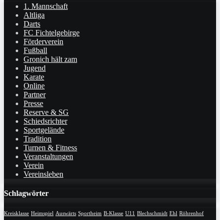
1. Mannschaft
Altliga
Darts
FC Fichtelgebirge
Förderverein
Fußball
Gronich hält zam
Jugend
Karate
Online
Partner
Presse
Reserve & SG
Schiedsrichter
Sportgelände
Tradition
Turnen & Fitness
Veranstaltungen
Verein
Vereinsleben
Schlagwörter
Kreisklasse
Heimspiel
Auswärts
Sportheim
B-Klasse
U11
Blechschmidt
Ehl
Röhrenhof