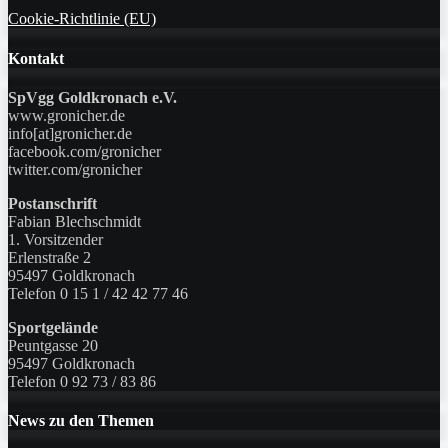
Cookie-Richtlinie (EU)
Kontakt
SpVgg Goldkronach e.V.
www.gronicher.de
info[at]gronicher.de
facebook.com/gronicher
twitter.com/gronicher
Postanschrift
Fabian Blechschmidt
1. Vorsitzender
Erlenstraße 2
95497 Goldkronach
Telefon 0 15 1 / 42 42 77 46
Sportgelände
Peuntgasse 20
95497 Goldkronach
Telefon 0 92 73 / 83 86
News zu den Themen