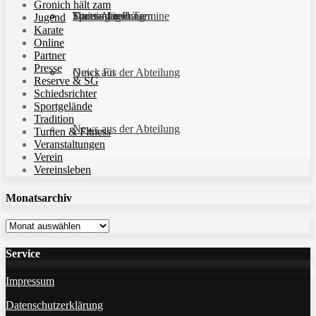
Gronich hält zam
Sportanlagen
Training und Termine
Fitness für Frauen
Darts-Abteilung
Jugend
Karate
Online
Partner
Presse
Quick Fit
News aus der Abteilung
Reserve & SG
Schiedsrichter
Sportgelände
Tradition
News aus der Abteilung
Turnen & Fitness
Veranstaltungen
Verein
Vereinsleben
Monatsarchiv
Monatsarchiv
Service
Impressum
Datenschutzerklärung