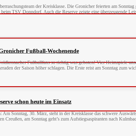
berraschungsteam der Kreisklasse. Die Gronicher feierten am Sonntag
beim TSV Donndorf. Auch die Reserve zeigte eine überzeugende Leis
s Gronicher Fußball-Wochenende
Goldkronacher Fußballfans so richtig was geboten! Vier Heimspiele un
geraden der Saison höher schlagen. Die Erste reist am Sonntag zum wic
serve schon heute im Einsatz
h: Am Sonntag, 30. März, steht in der Kreisklasse das schwere Auswä
n Creußen, am Sonntag geht’s zum Aufstiegsaspiranten nach Kulmbach