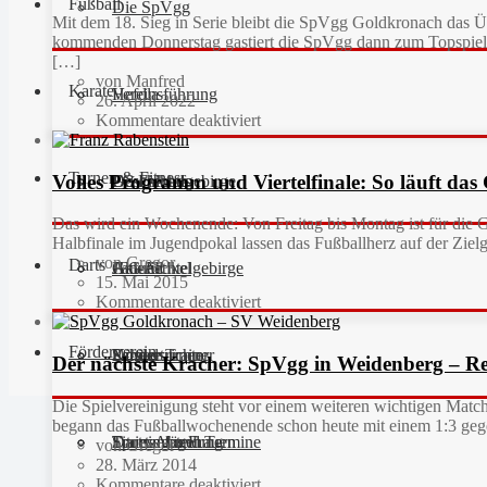
Fußball
Die SpVgg
Mit dem 18. Sieg in Serie bleibt die SpVgg Goldkronach das Ü
kommenden Donnerstag gastiert die SpVgg dann zum Topspiel 
[…]
von Manfred
Karate
Vereinsführung
Hefdla
26. April 2022
Kommentare deaktiviert
Turnen & Fitness
Volles Programm und Viertelfinale: So läuft da
Geschichte
Downloads
FC Fichtelgebirge
Das wird ein Wochenende: Von Freitag bis Montag ist für die 
Halbfinale im Jugendpokal lassen das Fußballherz auf der Ziel
von Gregor
Darts
Fan-Artikel
Galerie
JFG Fichtelgebirge
Aktuell
15. Mai 2015
Kommentare deaktiviert
Förderverein
Partner
Schiedsrichter
Unsere Trainer
Kinderturnen
Der nächste Kracher: SpVgg in Weidenberg – Re
Die Spielvereinigung steht vor einem weiteren wichtigen Matc
begann das Fußballwochenende schon heute mit einem 1:3 gege
Sportanlagen
Training und Termine
Fitness für Frauen
Darts-Abteilung
von Gregor
28. März 2014
Kommentare deaktiviert