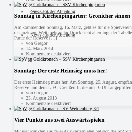
Quick Fit
News aus der Abteilung
Sonntag in Kirchenpingarten: Gronicher sinnen
Am kommenden Sonntag, 16. März, geht es für die Spielverein
distanzieren. Weit mehr unter Druck steht allerdings der Tabel
News aus der Abteilung
Partie der Reserve […]
von Gregor
14. März 2014
Kommentare deaktiviert
Sonntag: Der erste Heimsieg muss her!
Der erste Heimsieg muss her: Am Sonntag, 25. August, empfä
Reserve und dem 1. FC Creußen II, die um 16 Uhr angepfiffen w
von Gregor
23. August 2013
Kommentare deaktiviert
Vier Punkte aus zwei Auswärtsspielen
Mit vier Punkten aus zwei Auswärtsspielen hat sich die SpVgg