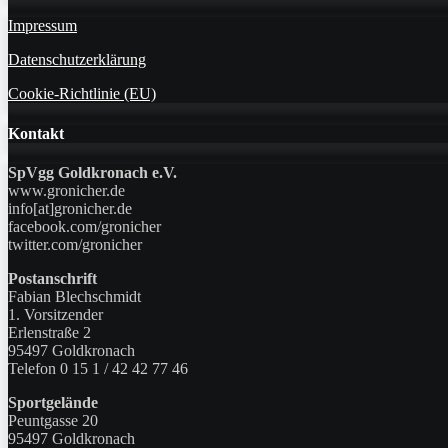
Impressum
Datenschutzerklärung
Cookie-Richtlinie (EU)
Kontakt
SpVgg Goldkronach e.V.
www.gronicher.de
info[at]gronicher.de
facebook.com/gronicher
twitter.com/gronicher
Postanschrift
Fabian Blechschmidt
1. Vorsitzender
Erlenstraße 2
95497 Goldkronach
Telefon 0 15 1 / 42 42 77 46
Sportgelände
Peuntgasse 20
95497 Goldkronach