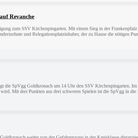
 auf Revanche
igung zum SSV Kirchenpingarten. Mit einem Sieg in der Frankenpfalz 
lendreizehnte und Relegationsplatzinhaber, der zu Hause die nötigen P
ngt die SpVgg Goldkronach um 14 Uhr den SSV Kirchenpingarten. Im A
ird. Mit drei Punkten aus drei schweren Spielen ist die SpVgg in die K
 Goldkronach weiter von der Gefahrenzone in der Kreisklasse distanzi