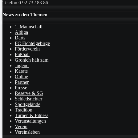
Telefon 0 92 73 / 83 86
News zu den Themen
1. Mannschaft
Altliga
Darts
FC Fichtelgebirge
Förderverein
Fußball
Gronich hält zam
Jugend
Karate
Online
Partner
Presse
Reserve & SG
Schiedsrichter
Sportgelände
Tradition
Turnen & Fitness
Veranstaltungen
Verein
Vereinsleben