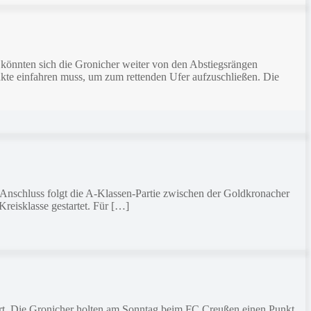
könnten sich die Gronicher weiter von den Abstiegsrängen
unkte einfahren muss, um zum rettenden Ufer aufzuschließen. Die
nschluss folgt die A-Klassen-Partie zwischen der Goldkronacher
reisklasse gestartet. Für […]
ert. Die Gronicher holten am Sonntag beim FC Creußen einen Punkt