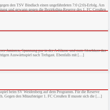
 gegen den TSV Bindlach einen ungefährdeten 7:0 (2:0)-Erfolg. Am
tung und gewann gegen die Bezirksliga-Reserve des 1. FC Creußen
serer Junioren, Spannung pur in der A-Klasse und zum Abschluss das
htigen Auswärtsspiel nach Trebgast. Ebenfalls mit […]
rtsspiel beim SV Weidenberg auf dem Programm. Für die Reserve
. Gegen den Mitaufsteiger 1. FC Creußen II musste sich die […]