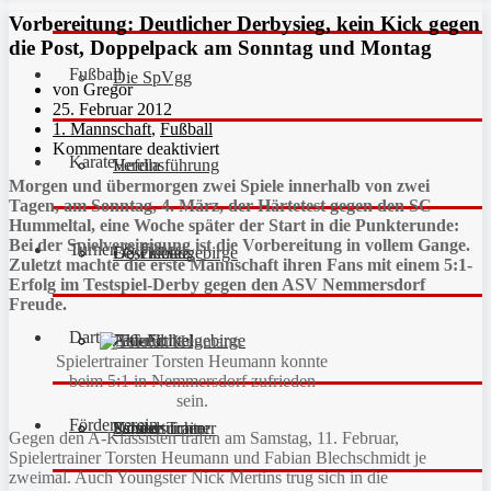
Vorbereitung: Deutlicher Derbysieg, kein Kick gegen
die Post, Doppelpack am Sonntag und Montag
Fußball
Die SpVgg
von Gregor
25. Februar 2012
1. Mannschaft
,
Fußball
Kommentare deaktiviert
Karate
Vereinsführung
Hefdla
Morgen und übermorgen zwei Spiele innerhalb von zwei
Tagen, am Sonntag, 4. März, der Härtetest gegen den SC
Hummeltal, eine Woche später der Start in die Punkterunde:
Bei der Spielvereinigung ist die Vorbereitung in vollem Gange.
Turnen & Fitness
Geschichte
Downloads
FC Fichtelgebirge
Zuletzt machte die erste Mannschaft ihren Fans mit einem 5:1-
Erfolg im Testspiel-Derby gegen den ASV Nemmersdorf
Freude.
Darts
Fan-Artikel
Galerie
JFG Fichtelgebirge
Aktuell
Spielertrainer Torsten Heumann konnte
beim 5:1 in Nemmersdorf zufrieden
sein.
Förderverein
Partner
Schiedsrichter
Unsere Trainer
Kinderturnen
Gegen den A-Klassisten trafen am Samstag, 11. Februar,
Spielertrainer Torsten Heumann und Fabian Blechschmidt je
zweimal. Auch Youngster Nick Mertins trug sich in die