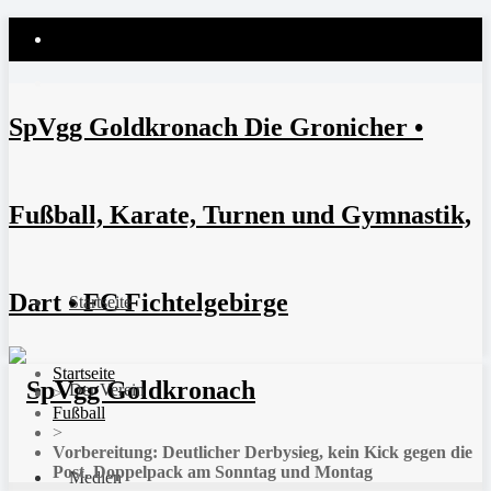
SpVgg Goldkronach Die Gronicher •
Fußball, Karate, Turnen und Gymnastik,
Dart • FC Fichtelgebirge
Startseite
Startseite
Der Verein
>
Fußball
>
Vorbereitung: Deutlicher Derbysieg, kein Kick gegen die
Post, Doppelpack am Sonntag und Montag
Medien