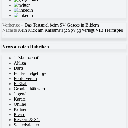
Vorherige
«
Das Testspiel beim SV Gesees in Bildern
Nächste
Kein Kick am Karsamstag: SpVgg verlegt VfB-Heimspiel
»
News aus den Rubriken
1. Mannschaft
Altliga
Darts
FC Fichtelgebirge
Förderverein
Fußball
Gronich hält zam
Jugend
Karate
Online
Partner
Presse
Reserve & SG
Schiedsrichter