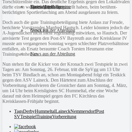
Torschützenliste ein. Das deutliche Ergebnis gegen den Lokalrivalen
Sportanlagen
Training und Termine
Fitness für Frauen
Darts-Abteilung
dürfte einen weiteren Anlass dargestellt haben, beim berühmt-
berüchtigten Sportlerfasching am Abend ausgelassen zu feiern.
Doch auch die gute Trainingsbeteiligung biete Anlass zur Freude,
berichtete Vorsitzender Manfred Hautsch. Leider könnten jedoch die
Quick Fit
News aus der Abteilung
A-Jugendlichen nicht mehr regelmäßig mitwirken, so Hautsch. Der
anvisierte Test gegen den Post-SV Bayreuth aus der Kreisklasse IV
musste am vergangenen Sonntag wegen schlechter Platzverhältnisse
entfallen, als Ersatz beraumte Coach Torsten Heumann eine
News aus der Abteilung
Trainingseinheit an.
Nun stehen für die Kicker von der Kronach zwei Testspiele in zwei
Tagen an: Am Sonntag, 26. Februar, tritt die SpVgg um 13 Uhr
beim TSV Bindlach an, schon am Montagabend folgt ein Testkick
gegen den ASV Laineck. Den Härtetest zum Abschluss der
Vorbereitung absolvieren die Gronicher dann am Sonntag, 4. März,
um 14 Uhr beim Kreisligisten SC Hummeltal, ehe eine Woche
darauf mit dem Heimspiel gegen den FC Kirchleus das
Kreisklassen-Frühjahr beginnt.
Tags
Derby
Hummeltal
Laineck
Nemmersdorf
Post
SV
Testspiel
Training
Vorbereitung