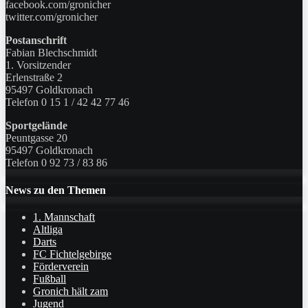
facebook.com/gronicher
twitter.com/gronicher
Postanschrift
Fabian Blechschmidt
1. Vorsitzender
Erlenstraße 2
95497 Goldkronach
Telefon 0 15 1 / 42 42 77 46
Sportgelände
Peuntgasse 20
95497 Goldkronach
Telefon 0 92 73 / 83 86
News zu den Themen
1. Mannschaft
Altliga
Darts
FC Fichtelgebirge
Förderverein
Fußball
Gronich hält zam
Jugend