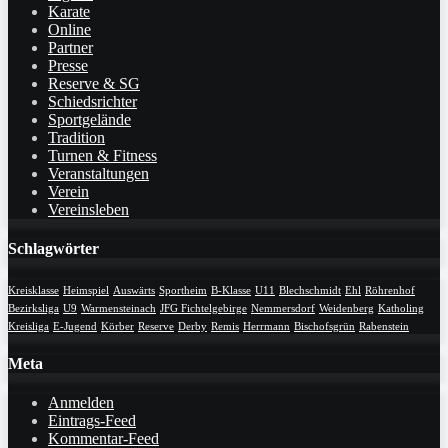
Karate
Online
Partner
Presse
Reserve & SG
Schiedsrichter
Sportgelände
Tradition
Turnen & Fitness
Veranstaltungen
Verein
Vereinsleben
Schlagwörter
Kreisklasse
Heimspiel
Auswärts
Sportheim
B-Klasse
U11
Blechschmidt
Ehl
Röhrenhof
Bezirksliga
U9
Warmensteinach
JFG Fichtelgebirge
Nemmersdorf
Weidenberg
Katholing
Kreisliga
E-Jugend
Körber
Reserve
Derby
Remis
Herrmann
Bischofsgrün
Rabenstein
Meta
Anmelden
Eintrags-Feed
Kommentar-Feed